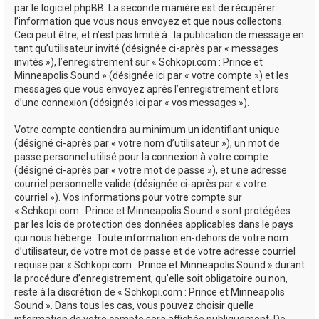
par le logiciel phpBB. La seconde manière est de récupérer
l’information que vous nous envoyez et que nous collectons.
Ceci peut être, et n’est pas limité à : la publication de message en
tant qu’utilisateur invité (désignée ci-après par « messages
invités »), l’enregistrement sur « Schkopi.com : Prince et
Minneapolis Sound » (désignée ici par « votre compte ») et les
messages que vous envoyez après l’enregistrement et lors
d’une connexion (désignés ici par « vos messages »).
Votre compte contiendra au minimum un identifiant unique
(désigné ci-après par « votre nom d’utilisateur »), un mot de
passe personnel utilisé pour la connexion à votre compte
(désigné ci-après par « votre mot de passe »), et une adresse
courriel personnelle valide (désignée ci-après par « votre
courriel »). Vos informations pour votre compte sur
« Schkopi.com : Prince et Minneapolis Sound » sont protégées
par les lois de protection des données applicables dans le pays
qui nous héberge. Toute information en-dehors de votre nom
d’utilisateur, de votre mot de passe et de votre adresse courriel
requise par « Schkopi.com : Prince et Minneapolis Sound » durant
la procédure d’enregistrement, qu’elle soit obligatoire ou non,
reste à la discrétion de « Schkopi.com : Prince et Minneapolis
Sound ». Dans tous les cas, vous pouvez choisir quelle
information de votre compte sera affichée publiquement. De