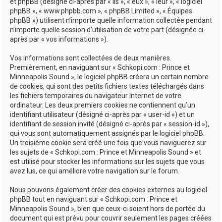
e
et phpBB (désigné ci-après par « ils », « eux », « leur », « logiciel
phpBB », « www.phpbb.com », « phpBB Limited », « Équipes
r
phpBB ») utilisent n’importe quelle information collectée pendant
n’importe quelle session d’utilisation de votre part (désignée ci-
après par « vos informations »).
Vos informations sont collectées de deux manières.
Premièrement, en naviguant sur « Schkopi.com : Prince et
Minneapolis Sound », le logiciel phpBB créera un certain nombre
de cookies, qui sont des petits fichiers textes téléchargés dans
les fichiers temporaires du navigateur Internet de votre
ordinateur. Les deux premiers cookies ne contiennent qu’un
identifiant utilisateur (désigné ci-après par « user-id ») et un
identifiant de session invité (désigné ci-après par « session-id »),
qui vous sont automatiquement assignés par le logiciel phpBB.
Un troisième cookie sera créé une fois que vous naviguerez sur
les sujets de « Schkopi.com : Prince et Minneapolis Sound » et
est utilisé pour stocker les informations sur les sujets que vous
avez lus, ce qui améliore votre navigation sur le forum.
Nous pouvons également créer des cookies externes au logiciel
phpBB tout en naviguant sur « Schkopi.com : Prince et
Minneapolis Sound », bien que ceux-ci soient hors de portée du
document qui est prévu pour couvrir seulement les pages créées