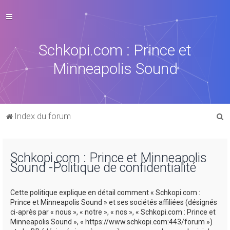
Schkopi.com : Prince et
Minneapolis Sound
R
Index du forum
e
c
Schkopi.com : Prince et Minneapolis
h
Sound -Politique de confidentialité
e
r
Cette politique explique en détail comment « Schkopi.com :
c
Prince et Minneapolis Sound » et ses sociétés affiliées (désignés
ci-après par « nous », « notre », « nos », « Schkopi.com : Prince et
h
Minneapolis Sound », « https://www.schkopi.com:443/forum »)