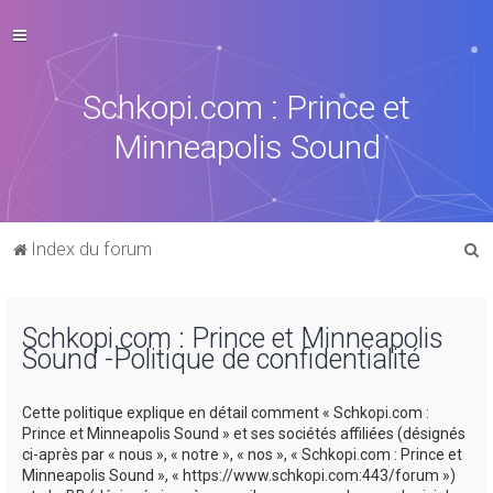
Schkopi.com : Prince et
Minneapolis Sound
R
Index du forum
e
c
Schkopi.com : Prince et Minneapolis
h
Sound -Politique de confidentialité
e
r
Cette politique explique en détail comment « Schkopi.com :
c
Prince et Minneapolis Sound » et ses sociétés affiliées (désignés
ci-après par « nous », « notre », « nos », « Schkopi.com : Prince et
h
Minneapolis Sound », « https://www.schkopi.com:443/forum »)