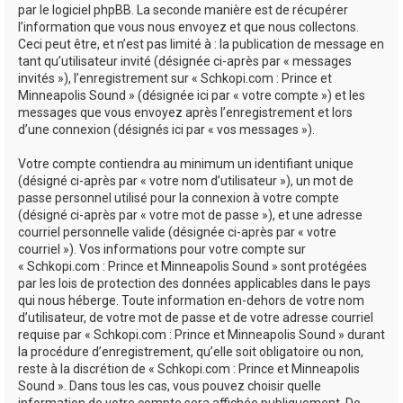
par le logiciel phpBB. La seconde manière est de récupérer
l’information que vous nous envoyez et que nous collectons.
Ceci peut être, et n’est pas limité à : la publication de message en
tant qu’utilisateur invité (désignée ci-après par « messages
invités »), l’enregistrement sur « Schkopi.com : Prince et
Minneapolis Sound » (désignée ici par « votre compte ») et les
messages que vous envoyez après l’enregistrement et lors
d’une connexion (désignés ici par « vos messages »).
Votre compte contiendra au minimum un identifiant unique
(désigné ci-après par « votre nom d’utilisateur »), un mot de
passe personnel utilisé pour la connexion à votre compte
(désigné ci-après par « votre mot de passe »), et une adresse
courriel personnelle valide (désignée ci-après par « votre
courriel »). Vos informations pour votre compte sur
« Schkopi.com : Prince et Minneapolis Sound » sont protégées
par les lois de protection des données applicables dans le pays
qui nous héberge. Toute information en-dehors de votre nom
d’utilisateur, de votre mot de passe et de votre adresse courriel
requise par « Schkopi.com : Prince et Minneapolis Sound » durant
la procédure d’enregistrement, qu’elle soit obligatoire ou non,
reste à la discrétion de « Schkopi.com : Prince et Minneapolis
Sound ». Dans tous les cas, vous pouvez choisir quelle
information de votre compte sera affichée publiquement. De