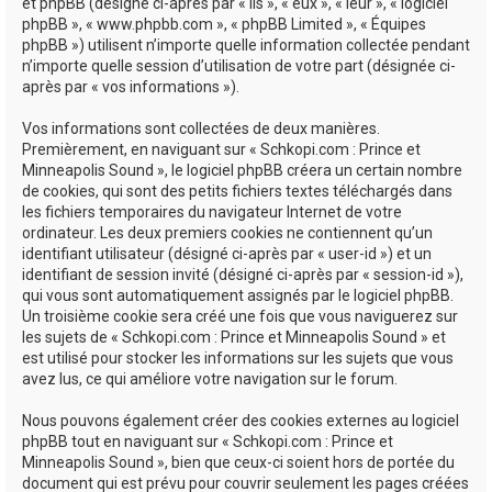
e
et phpBB (désigné ci-après par « ils », « eux », « leur », « logiciel
phpBB », « www.phpbb.com », « phpBB Limited », « Équipes
r
phpBB ») utilisent n’importe quelle information collectée pendant
n’importe quelle session d’utilisation de votre part (désignée ci-
après par « vos informations »).
Vos informations sont collectées de deux manières.
Premièrement, en naviguant sur « Schkopi.com : Prince et
Minneapolis Sound », le logiciel phpBB créera un certain nombre
de cookies, qui sont des petits fichiers textes téléchargés dans
les fichiers temporaires du navigateur Internet de votre
ordinateur. Les deux premiers cookies ne contiennent qu’un
identifiant utilisateur (désigné ci-après par « user-id ») et un
identifiant de session invité (désigné ci-après par « session-id »),
qui vous sont automatiquement assignés par le logiciel phpBB.
Un troisième cookie sera créé une fois que vous naviguerez sur
les sujets de « Schkopi.com : Prince et Minneapolis Sound » et
est utilisé pour stocker les informations sur les sujets que vous
avez lus, ce qui améliore votre navigation sur le forum.
Nous pouvons également créer des cookies externes au logiciel
phpBB tout en naviguant sur « Schkopi.com : Prince et
Minneapolis Sound », bien que ceux-ci soient hors de portée du
document qui est prévu pour couvrir seulement les pages créées