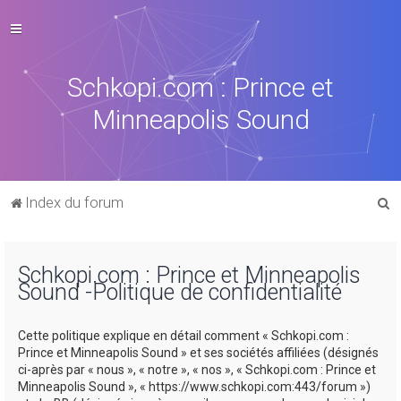
Schkopi.com : Prince et
Minneapolis Sound
R
Index du forum
e
c
Schkopi.com : Prince et Minneapolis
h
Sound -Politique de confidentialité
e
r
Cette politique explique en détail comment « Schkopi.com :
c
Prince et Minneapolis Sound » et ses sociétés affiliées (désignés
ci-après par « nous », « notre », « nos », « Schkopi.com : Prince et
h
Minneapolis Sound », « https://www.schkopi.com:443/forum »)