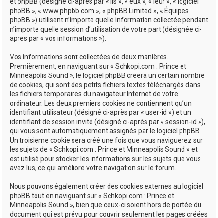
e
et phpBB (désigné ci-après par « ils », « eux », « leur », « logiciel
phpBB », « www.phpbb.com », « phpBB Limited », « Équipes
r
phpBB ») utilisent n’importe quelle information collectée pendant
n’importe quelle session d’utilisation de votre part (désignée ci-
après par « vos informations »).
Vos informations sont collectées de deux manières.
Premièrement, en naviguant sur « Schkopi.com : Prince et
Minneapolis Sound », le logiciel phpBB créera un certain nombre
de cookies, qui sont des petits fichiers textes téléchargés dans
les fichiers temporaires du navigateur Internet de votre
ordinateur. Les deux premiers cookies ne contiennent qu’un
identifiant utilisateur (désigné ci-après par « user-id ») et un
identifiant de session invité (désigné ci-après par « session-id »),
qui vous sont automatiquement assignés par le logiciel phpBB.
Un troisième cookie sera créé une fois que vous naviguerez sur
les sujets de « Schkopi.com : Prince et Minneapolis Sound » et
est utilisé pour stocker les informations sur les sujets que vous
avez lus, ce qui améliore votre navigation sur le forum.
Nous pouvons également créer des cookies externes au logiciel
phpBB tout en naviguant sur « Schkopi.com : Prince et
Minneapolis Sound », bien que ceux-ci soient hors de portée du
document qui est prévu pour couvrir seulement les pages créées