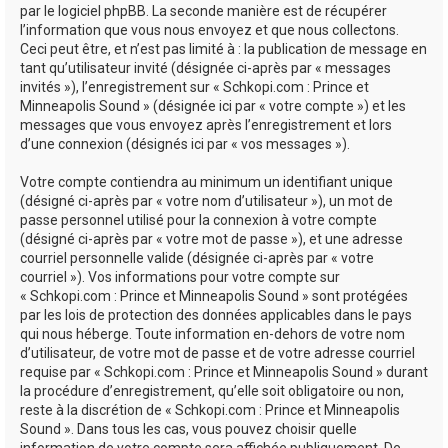
par le logiciel phpBB. La seconde manière est de récupérer
l’information que vous nous envoyez et que nous collectons.
Ceci peut être, et n’est pas limité à : la publication de message en
tant qu’utilisateur invité (désignée ci-après par « messages
invités »), l’enregistrement sur « Schkopi.com : Prince et
Minneapolis Sound » (désignée ici par « votre compte ») et les
messages que vous envoyez après l’enregistrement et lors
d’une connexion (désignés ici par « vos messages »).
Votre compte contiendra au minimum un identifiant unique
(désigné ci-après par « votre nom d’utilisateur »), un mot de
passe personnel utilisé pour la connexion à votre compte
(désigné ci-après par « votre mot de passe »), et une adresse
courriel personnelle valide (désignée ci-après par « votre
courriel »). Vos informations pour votre compte sur
« Schkopi.com : Prince et Minneapolis Sound » sont protégées
par les lois de protection des données applicables dans le pays
qui nous héberge. Toute information en-dehors de votre nom
d’utilisateur, de votre mot de passe et de votre adresse courriel
requise par « Schkopi.com : Prince et Minneapolis Sound » durant
la procédure d’enregistrement, qu’elle soit obligatoire ou non,
reste à la discrétion de « Schkopi.com : Prince et Minneapolis
Sound ». Dans tous les cas, vous pouvez choisir quelle
information de votre compte sera affichée publiquement. De