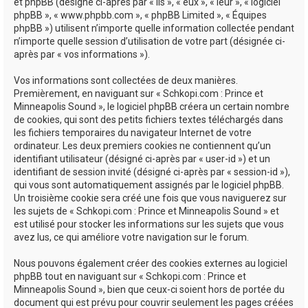
e
et phpBB (désigné ci-après par « ils », « eux », « leur », « logiciel
phpBB », « www.phpbb.com », « phpBB Limited », « Équipes
r
phpBB ») utilisent n’importe quelle information collectée pendant
n’importe quelle session d’utilisation de votre part (désignée ci-
après par « vos informations »).
Vos informations sont collectées de deux manières.
Premièrement, en naviguant sur « Schkopi.com : Prince et
Minneapolis Sound », le logiciel phpBB créera un certain nombre
de cookies, qui sont des petits fichiers textes téléchargés dans
les fichiers temporaires du navigateur Internet de votre
ordinateur. Les deux premiers cookies ne contiennent qu’un
identifiant utilisateur (désigné ci-après par « user-id ») et un
identifiant de session invité (désigné ci-après par « session-id »),
qui vous sont automatiquement assignés par le logiciel phpBB.
Un troisième cookie sera créé une fois que vous naviguerez sur
les sujets de « Schkopi.com : Prince et Minneapolis Sound » et
est utilisé pour stocker les informations sur les sujets que vous
avez lus, ce qui améliore votre navigation sur le forum.
Nous pouvons également créer des cookies externes au logiciel
phpBB tout en naviguant sur « Schkopi.com : Prince et
Minneapolis Sound », bien que ceux-ci soient hors de portée du
document qui est prévu pour couvrir seulement les pages créées