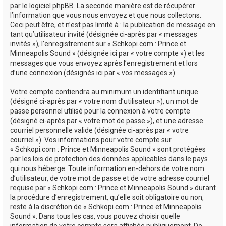
par le logiciel phpBB. La seconde manière est de récupérer
l’information que vous nous envoyez et que nous collectons.
Ceci peut être, et n’est pas limité à : la publication de message en
tant qu’utilisateur invité (désignée ci-après par « messages
invités »), l’enregistrement sur « Schkopi.com : Prince et
Minneapolis Sound » (désignée ici par « votre compte ») et les
messages que vous envoyez après l’enregistrement et lors
d’une connexion (désignés ici par « vos messages »).
Votre compte contiendra au minimum un identifiant unique
(désigné ci-après par « votre nom d’utilisateur »), un mot de
passe personnel utilisé pour la connexion à votre compte
(désigné ci-après par « votre mot de passe »), et une adresse
courriel personnelle valide (désignée ci-après par « votre
courriel »). Vos informations pour votre compte sur
« Schkopi.com : Prince et Minneapolis Sound » sont protégées
par les lois de protection des données applicables dans le pays
qui nous héberge. Toute information en-dehors de votre nom
d’utilisateur, de votre mot de passe et de votre adresse courriel
requise par « Schkopi.com : Prince et Minneapolis Sound » durant
la procédure d’enregistrement, qu’elle soit obligatoire ou non,
reste à la discrétion de « Schkopi.com : Prince et Minneapolis
Sound ». Dans tous les cas, vous pouvez choisir quelle
information de votre compte sera affichée publiquement. De