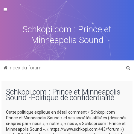
Schkopi.com : Prince et
Minneapolis Sound
R
Index du forum
e
c
Schkopi.com : Prince et Minneapolis
h
Sound -Politique de confidentialité
e
r
Cette politique explique en détail comment « Schkopi.com :
c
Prince et Minneapolis Sound » et ses sociétés affiliées (désignés
ci-après par « nous », « notre », « nos », « Schkopi.com : Prince et
h
Minneapolis Sound », « https://www.schkopi.com:443/forum »)