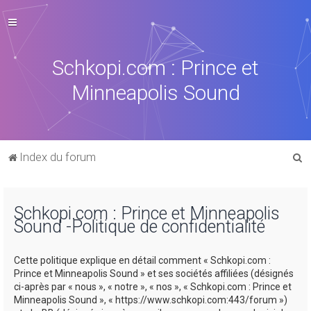
Schkopi.com : Prince et
Minneapolis Sound
R
Index du forum
e
c
Schkopi.com : Prince et Minneapolis
h
Sound -Politique de confidentialité
e
r
Cette politique explique en détail comment « Schkopi.com :
c
Prince et Minneapolis Sound » et ses sociétés affiliées (désignés
ci-après par « nous », « notre », « nos », « Schkopi.com : Prince et
h
Minneapolis Sound », « https://www.schkopi.com:443/forum »)