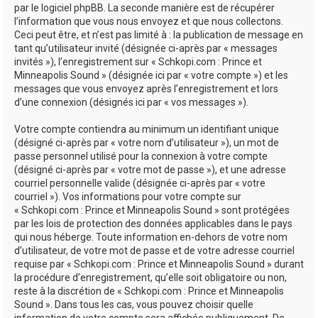
par le logiciel phpBB. La seconde manière est de récupérer
l’information que vous nous envoyez et que nous collectons.
Ceci peut être, et n’est pas limité à : la publication de message en
tant qu’utilisateur invité (désignée ci-après par « messages
invités »), l’enregistrement sur « Schkopi.com : Prince et
Minneapolis Sound » (désignée ici par « votre compte ») et les
messages que vous envoyez après l’enregistrement et lors
d’une connexion (désignés ici par « vos messages »).
Votre compte contiendra au minimum un identifiant unique
(désigné ci-après par « votre nom d’utilisateur »), un mot de
passe personnel utilisé pour la connexion à votre compte
(désigné ci-après par « votre mot de passe »), et une adresse
courriel personnelle valide (désignée ci-après par « votre
courriel »). Vos informations pour votre compte sur
« Schkopi.com : Prince et Minneapolis Sound » sont protégées
par les lois de protection des données applicables dans le pays
qui nous héberge. Toute information en-dehors de votre nom
d’utilisateur, de votre mot de passe et de votre adresse courriel
requise par « Schkopi.com : Prince et Minneapolis Sound » durant
la procédure d’enregistrement, qu’elle soit obligatoire ou non,
reste à la discrétion de « Schkopi.com : Prince et Minneapolis
Sound ». Dans tous les cas, vous pouvez choisir quelle
information de votre compte sera affichée publiquement. De