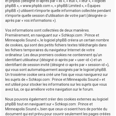
e
et phpBB (désigné ci-après par « ils », « eux », « leur », « logiciel
phpBB », « www.phpbb.com », « phpBB Limited », « Équipes
r
phpBB ») utilisent n’importe quelle information collectée pendant
n’importe quelle session d’utilisation de votre part (désignée ci-
après par « vos informations »).
Vos informations sont collectées de deux manières.
Premièrement, en naviguant sur « Schkopi.com : Prince et
Minneapolis Sound », le logiciel phpBB créera un certain nombre
de cookies, qui sont des petits fichiers textes téléchargés dans
les fichiers temporaires du navigateur Internet de votre
ordinateur. Les deux premiers cookies ne contiennent qu’un
identifiant utilisateur (désigné ci-après par « user-id ») et un
identifiant de session invité (désigné ci-après par « session-id »),
qui vous sont automatiquement assignés par le logiciel phpBB.
Un troisième cookie sera créé une fois que vous naviguerez sur
les sujets de « Schkopi.com : Prince et Minneapolis Sound » et
est utilisé pour stocker les informations sur les sujets que vous
avez lus, ce qui améliore votre navigation sur le forum.
Nous pouvons également créer des cookies externes au logiciel
phpBB tout en naviguant sur « Schkopi.com : Prince et
Minneapolis Sound », bien que ceux-ci soient hors de portée du
document qui est prévu pour couvrir seulement les pages créées