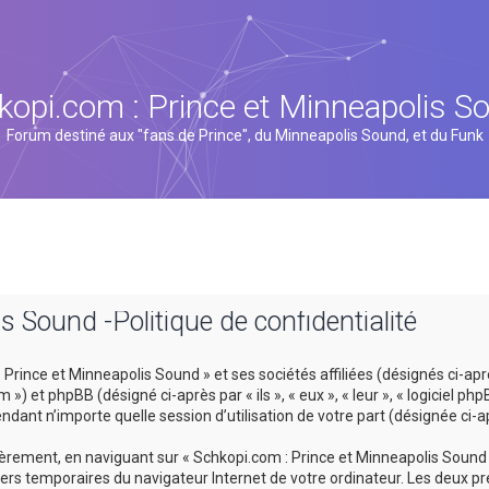
kopi.com : Prince et Minneapolis S
Forum destiné aux "fans de Prince", du Minneapolis Sound, et du Funk
s Sound -Politique de confidentialité
rince et Minneapolis Sound » et ses sociétés affiliées (désignés ci-après
 et phpBB (désigné ci-après par « ils », « eux », « leur », « logiciel p
ndant n’importe quelle session d’utilisation de votre part (désignée ci-a
rement, en naviguant sur « Schkopi.com : Prince et Minneapolis Sound »
hiers temporaires du navigateur Internet de votre ordinateur. Les deux pr