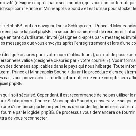
ion invité (désigné ci-après par « session-id »), qui vous sont automatiq
chkopi.com : Prince et Minneapolis Sound » et est utilisé pour stocker le
ciel phpBB tout en naviguant sur « Schkopi.com : Prince et Minneapolis 
réées par le logiciel phpBB. La seconde manière est de récupérer l’inf
sage en tant qu’utilisateur invité (désignée ci-après par « messages invit
 les messages que vous envoyez après l’enregistrement et lors d’une co
désigné ci-après par « votre nom d’utilisateur »), un mot de passe pers
personnelle valide (désignée ci-après par « votre courriel »). Vos inform
ion des données applicables dans le pays qui nous héberge. Toute infor
com : Prince et Minneapolis Sound » durant la procédure d’enregistrement
es cas, vous pouvez choisir quelle information de votre compte sera affi
giciel phpBB.
qu’il soit sécurisé. Cependant, il est recommandé de ne pas utiliser le
r « Schkopi.com : Prince et Minneapolis Sound », conservez-le soigneu
u une d’une tierce partie ne peut vous demander légitimement votre mo
 fournie par le logiciel phpBB. Ce processus vous demandera de fournir vot
tra de vous reconnecter.