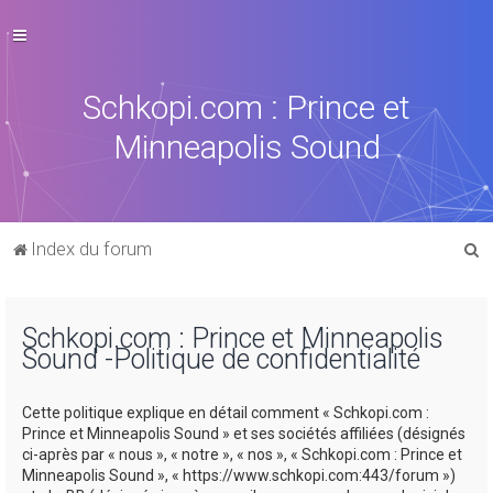
Schkopi.com : Prince et
Minneapolis Sound
R
Index du forum
e
c
Schkopi.com : Prince et Minneapolis
h
Sound -Politique de confidentialité
e
r
Cette politique explique en détail comment « Schkopi.com :
c
Prince et Minneapolis Sound » et ses sociétés affiliées (désignés
ci-après par « nous », « notre », « nos », « Schkopi.com : Prince et
h
Minneapolis Sound », « https://www.schkopi.com:443/forum »)