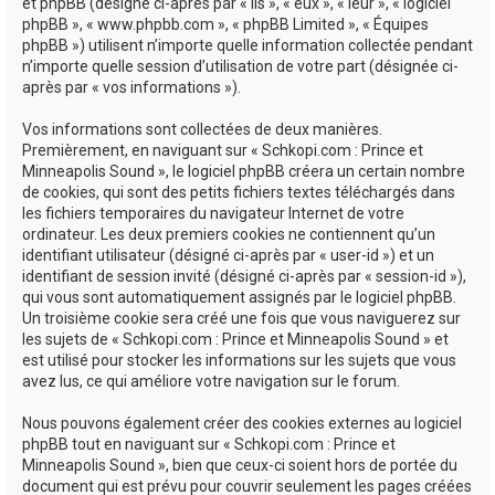
e
et phpBB (désigné ci-après par « ils », « eux », « leur », « logiciel
phpBB », « www.phpbb.com », « phpBB Limited », « Équipes
r
phpBB ») utilisent n’importe quelle information collectée pendant
n’importe quelle session d’utilisation de votre part (désignée ci-
après par « vos informations »).
Vos informations sont collectées de deux manières.
Premièrement, en naviguant sur « Schkopi.com : Prince et
Minneapolis Sound », le logiciel phpBB créera un certain nombre
de cookies, qui sont des petits fichiers textes téléchargés dans
les fichiers temporaires du navigateur Internet de votre
ordinateur. Les deux premiers cookies ne contiennent qu’un
identifiant utilisateur (désigné ci-après par « user-id ») et un
identifiant de session invité (désigné ci-après par « session-id »),
qui vous sont automatiquement assignés par le logiciel phpBB.
Un troisième cookie sera créé une fois que vous naviguerez sur
les sujets de « Schkopi.com : Prince et Minneapolis Sound » et
est utilisé pour stocker les informations sur les sujets que vous
avez lus, ce qui améliore votre navigation sur le forum.
Nous pouvons également créer des cookies externes au logiciel
phpBB tout en naviguant sur « Schkopi.com : Prince et
Minneapolis Sound », bien que ceux-ci soient hors de portée du
document qui est prévu pour couvrir seulement les pages créées