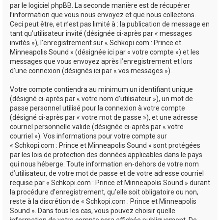
par le logiciel phpBB. La seconde manière est de récupérer
l’information que vous nous envoyez et que nous collectons.
Ceci peut être, et n’est pas limité à : la publication de message en
tant qu’utilisateur invité (désignée ci-après par « messages
invités »), l’enregistrement sur « Schkopi.com : Prince et
Minneapolis Sound » (désignée ici par « votre compte ») et les
messages que vous envoyez après l’enregistrement et lors
d’une connexion (désignés ici par « vos messages »).
Votre compte contiendra au minimum un identifiant unique
(désigné ci-après par « votre nom d’utilisateur »), un mot de
passe personnel utilisé pour la connexion à votre compte
(désigné ci-après par « votre mot de passe »), et une adresse
courriel personnelle valide (désignée ci-après par « votre
courriel »). Vos informations pour votre compte sur
« Schkopi.com : Prince et Minneapolis Sound » sont protégées
par les lois de protection des données applicables dans le pays
qui nous héberge. Toute information en-dehors de votre nom
d’utilisateur, de votre mot de passe et de votre adresse courriel
requise par « Schkopi.com : Prince et Minneapolis Sound » durant
la procédure d’enregistrement, qu’elle soit obligatoire ou non,
reste à la discrétion de « Schkopi.com : Prince et Minneapolis
Sound ». Dans tous les cas, vous pouvez choisir quelle
information de votre compte sera affichée publiquement. De