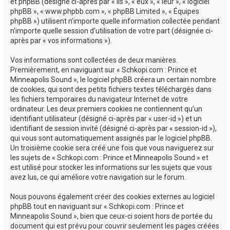
e
et phpBB (désigné ci-après par « ils », « eux », « leur », « logiciel
phpBB », « www.phpbb.com », « phpBB Limited », « Équipes
r
phpBB ») utilisent n’importe quelle information collectée pendant
n’importe quelle session d’utilisation de votre part (désignée ci-
après par « vos informations »).
Vos informations sont collectées de deux manières.
Premièrement, en naviguant sur « Schkopi.com : Prince et
Minneapolis Sound », le logiciel phpBB créera un certain nombre
de cookies, qui sont des petits fichiers textes téléchargés dans
les fichiers temporaires du navigateur Internet de votre
ordinateur. Les deux premiers cookies ne contiennent qu’un
identifiant utilisateur (désigné ci-après par « user-id ») et un
identifiant de session invité (désigné ci-après par « session-id »),
qui vous sont automatiquement assignés par le logiciel phpBB.
Un troisième cookie sera créé une fois que vous naviguerez sur
les sujets de « Schkopi.com : Prince et Minneapolis Sound » et
est utilisé pour stocker les informations sur les sujets que vous
avez lus, ce qui améliore votre navigation sur le forum.
Nous pouvons également créer des cookies externes au logiciel
phpBB tout en naviguant sur « Schkopi.com : Prince et
Minneapolis Sound », bien que ceux-ci soient hors de portée du
document qui est prévu pour couvrir seulement les pages créées