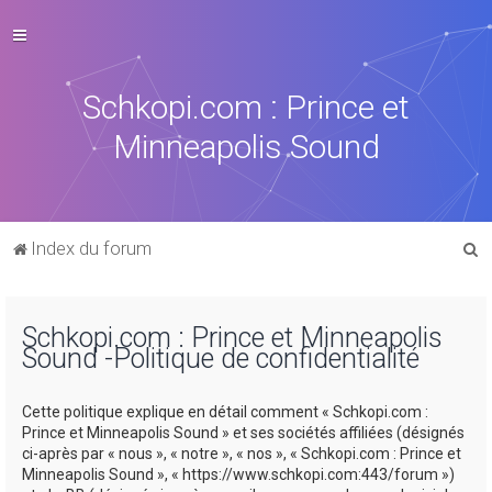
Schkopi.com : Prince et
Minneapolis Sound
R
Index du forum
e
c
Schkopi.com : Prince et Minneapolis
h
Sound -Politique de confidentialité
e
r
Cette politique explique en détail comment « Schkopi.com :
c
Prince et Minneapolis Sound » et ses sociétés affiliées (désignés
ci-après par « nous », « notre », « nos », « Schkopi.com : Prince et
h
Minneapolis Sound », « https://www.schkopi.com:443/forum »)