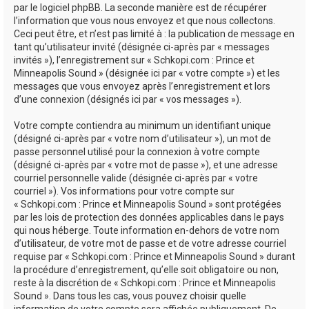
par le logiciel phpBB. La seconde manière est de récupérer
l’information que vous nous envoyez et que nous collectons.
Ceci peut être, et n’est pas limité à : la publication de message en
tant qu’utilisateur invité (désignée ci-après par « messages
invités »), l’enregistrement sur « Schkopi.com : Prince et
Minneapolis Sound » (désignée ici par « votre compte ») et les
messages que vous envoyez après l’enregistrement et lors
d’une connexion (désignés ici par « vos messages »).
Votre compte contiendra au minimum un identifiant unique
(désigné ci-après par « votre nom d’utilisateur »), un mot de
passe personnel utilisé pour la connexion à votre compte
(désigné ci-après par « votre mot de passe »), et une adresse
courriel personnelle valide (désignée ci-après par « votre
courriel »). Vos informations pour votre compte sur
« Schkopi.com : Prince et Minneapolis Sound » sont protégées
par les lois de protection des données applicables dans le pays
qui nous héberge. Toute information en-dehors de votre nom
d’utilisateur, de votre mot de passe et de votre adresse courriel
requise par « Schkopi.com : Prince et Minneapolis Sound » durant
la procédure d’enregistrement, qu’elle soit obligatoire ou non,
reste à la discrétion de « Schkopi.com : Prince et Minneapolis
Sound ». Dans tous les cas, vous pouvez choisir quelle
information de votre compte sera affichée publiquement. De