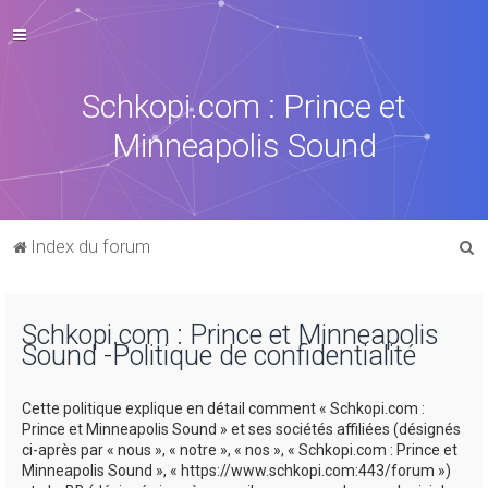
Schkopi.com : Prince et
Minneapolis Sound
R
Index du forum
e
c
Schkopi.com : Prince et Minneapolis
h
Sound -Politique de confidentialité
e
r
Cette politique explique en détail comment « Schkopi.com :
c
Prince et Minneapolis Sound » et ses sociétés affiliées (désignés
ci-après par « nous », « notre », « nos », « Schkopi.com : Prince et
h
Minneapolis Sound », « https://www.schkopi.com:443/forum »)