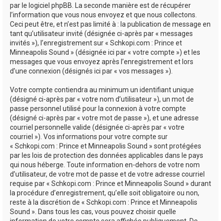
par le logiciel phpBB. La seconde manière est de récupérer
l’information que vous nous envoyez et que nous collectons.
Ceci peut être, et n’est pas limité à : la publication de message en
tant qu’utilisateur invité (désignée ci-après par « messages
invités »), l’enregistrement sur « Schkopi.com : Prince et
Minneapolis Sound » (désignée ici par « votre compte ») et les
messages que vous envoyez après l’enregistrement et lors
d’une connexion (désignés ici par « vos messages »).
Votre compte contiendra au minimum un identifiant unique
(désigné ci-après par « votre nom d’utilisateur »), un mot de
passe personnel utilisé pour la connexion à votre compte
(désigné ci-après par « votre mot de passe »), et une adresse
courriel personnelle valide (désignée ci-après par « votre
courriel »). Vos informations pour votre compte sur
« Schkopi.com : Prince et Minneapolis Sound » sont protégées
par les lois de protection des données applicables dans le pays
qui nous héberge. Toute information en-dehors de votre nom
d’utilisateur, de votre mot de passe et de votre adresse courriel
requise par « Schkopi.com : Prince et Minneapolis Sound » durant
la procédure d’enregistrement, qu’elle soit obligatoire ou non,
reste à la discrétion de « Schkopi.com : Prince et Minneapolis
Sound ». Dans tous les cas, vous pouvez choisir quelle
information de votre compte sera affichée publiquement. De