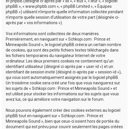
e
et phpBB (désigné ci-après par « ils », « eux », « leur », « logiciel
phpBB », « www.phpbb.com », « phpBB Limited », « Équipes
r
phpBB ») utilisent n’importe quelle information collectée pendant
n’importe quelle session d’utilisation de votre part (désignée ci-
après par « vos informations »).
Vos informations sont collectées de deux manières.
Premièrement, en naviguant sur « Schkopi.com : Prince et
Minneapolis Sound », le logiciel phpBB créera un certain nombre
de cookies, qui sont des petits fichiers textes téléchargés dans
les fichiers temporaires du navigateur Internet de votre
ordinateur. Les deux premiers cookies ne contiennent qu’un
identifiant utilisateur (désigné ci-après par « user-id ») et un
identifiant de session invité (désigné ci-après par « session-id »),
qui vous sont automatiquement assignés par le logiciel phpBB.
Un troisième cookie sera créé une fois que vous naviguerez sur
les sujets de « Schkopi.com : Prince et Minneapolis Sound » et
est utilisé pour stocker les informations sur les sujets que vous
avez lus, ce qui améliore votre navigation sur le forum.
Nous pouvons également créer des cookies externes au logiciel
phpBB tout en naviguant sur « Schkopi.com : Prince et
Minneapolis Sound », bien que ceux-ci soient hors de portée du
document qui est prévu pour couvrir seulement les pages créées