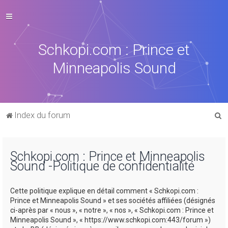
Schkopi.com : Prince et
Minneapolis Sound
R
Index du forum
e
c
Schkopi.com : Prince et Minneapolis
h
Sound -Politique de confidentialité
e
r
Cette politique explique en détail comment « Schkopi.com :
c
Prince et Minneapolis Sound » et ses sociétés affiliées (désignés
ci-après par « nous », « notre », « nos », « Schkopi.com : Prince et
h
Minneapolis Sound », « https://www.schkopi.com:443/forum »)