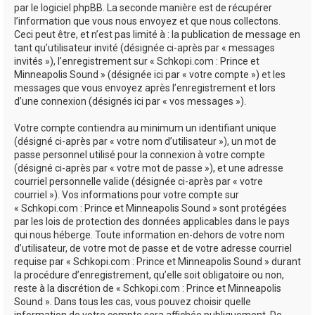
par le logiciel phpBB. La seconde manière est de récupérer
l’information que vous nous envoyez et que nous collectons.
Ceci peut être, et n’est pas limité à : la publication de message en
tant qu’utilisateur invité (désignée ci-après par « messages
invités »), l’enregistrement sur « Schkopi.com : Prince et
Minneapolis Sound » (désignée ici par « votre compte ») et les
messages que vous envoyez après l’enregistrement et lors
d’une connexion (désignés ici par « vos messages »).
Votre compte contiendra au minimum un identifiant unique
(désigné ci-après par « votre nom d’utilisateur »), un mot de
passe personnel utilisé pour la connexion à votre compte
(désigné ci-après par « votre mot de passe »), et une adresse
courriel personnelle valide (désignée ci-après par « votre
courriel »). Vos informations pour votre compte sur
« Schkopi.com : Prince et Minneapolis Sound » sont protégées
par les lois de protection des données applicables dans le pays
qui nous héberge. Toute information en-dehors de votre nom
d’utilisateur, de votre mot de passe et de votre adresse courriel
requise par « Schkopi.com : Prince et Minneapolis Sound » durant
la procédure d’enregistrement, qu’elle soit obligatoire ou non,
reste à la discrétion de « Schkopi.com : Prince et Minneapolis
Sound ». Dans tous les cas, vous pouvez choisir quelle
information de votre compte sera affichée publiquement. De