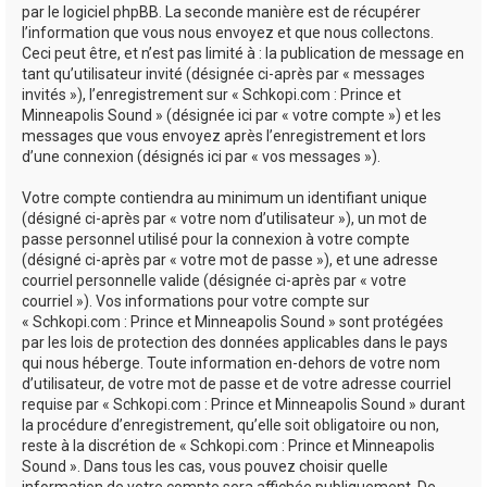
par le logiciel phpBB. La seconde manière est de récupérer
l’information que vous nous envoyez et que nous collectons.
Ceci peut être, et n’est pas limité à : la publication de message en
tant qu’utilisateur invité (désignée ci-après par « messages
invités »), l’enregistrement sur « Schkopi.com : Prince et
Minneapolis Sound » (désignée ici par « votre compte ») et les
messages que vous envoyez après l’enregistrement et lors
d’une connexion (désignés ici par « vos messages »).
Votre compte contiendra au minimum un identifiant unique
(désigné ci-après par « votre nom d’utilisateur »), un mot de
passe personnel utilisé pour la connexion à votre compte
(désigné ci-après par « votre mot de passe »), et une adresse
courriel personnelle valide (désignée ci-après par « votre
courriel »). Vos informations pour votre compte sur
« Schkopi.com : Prince et Minneapolis Sound » sont protégées
par les lois de protection des données applicables dans le pays
qui nous héberge. Toute information en-dehors de votre nom
d’utilisateur, de votre mot de passe et de votre adresse courriel
requise par « Schkopi.com : Prince et Minneapolis Sound » durant
la procédure d’enregistrement, qu’elle soit obligatoire ou non,
reste à la discrétion de « Schkopi.com : Prince et Minneapolis
Sound ». Dans tous les cas, vous pouvez choisir quelle
information de votre compte sera affichée publiquement. De