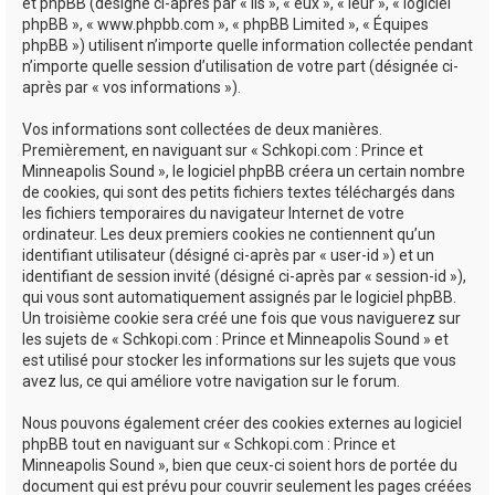
e
et phpBB (désigné ci-après par « ils », « eux », « leur », « logiciel
phpBB », « www.phpbb.com », « phpBB Limited », « Équipes
r
phpBB ») utilisent n’importe quelle information collectée pendant
n’importe quelle session d’utilisation de votre part (désignée ci-
après par « vos informations »).
Vos informations sont collectées de deux manières.
Premièrement, en naviguant sur « Schkopi.com : Prince et
Minneapolis Sound », le logiciel phpBB créera un certain nombre
de cookies, qui sont des petits fichiers textes téléchargés dans
les fichiers temporaires du navigateur Internet de votre
ordinateur. Les deux premiers cookies ne contiennent qu’un
identifiant utilisateur (désigné ci-après par « user-id ») et un
identifiant de session invité (désigné ci-après par « session-id »),
qui vous sont automatiquement assignés par le logiciel phpBB.
Un troisième cookie sera créé une fois que vous naviguerez sur
les sujets de « Schkopi.com : Prince et Minneapolis Sound » et
est utilisé pour stocker les informations sur les sujets que vous
avez lus, ce qui améliore votre navigation sur le forum.
Nous pouvons également créer des cookies externes au logiciel
phpBB tout en naviguant sur « Schkopi.com : Prince et
Minneapolis Sound », bien que ceux-ci soient hors de portée du
document qui est prévu pour couvrir seulement les pages créées