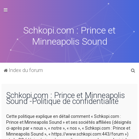
Schkopi.com : Prince et
Minneapolis Sound
R
Index du forum
e
c
Schkopi.com : Prince et Minneapolis
h
Sound -Politique de confidentialité
e
r
Cette politique explique en détail comment « Schkopi.com :
c
Prince et Minneapolis Sound » et ses sociétés affiliées (désignés
ci-après par « nous », « notre », « nos », « Schkopi.com : Prince et
h
Minneapolis Sound », « https://www.schkopi.com:443/forum »)