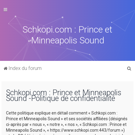
Schkopi.com : Prince et
Minneapolis Sound
R
Index du forum
e
c
Schkopi.com : Prince et Minneapolis
h
Sound -Politique de confidentialité
e
r
Cette politique explique en détail comment « Schkopi.com :
c
Prince et Minneapolis Sound » et ses sociétés affiliées (désignés
ci-après par « nous », « notre », « nos », « Schkopi.com : Prince et
h
Minneapolis Sound », « https://www.schkopi.com:443/forum »)