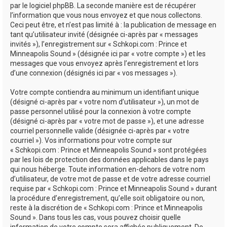
par le logiciel phpBB. La seconde manière est de récupérer
l’information que vous nous envoyez et que nous collectons.
Ceci peut être, et n’est pas limité à : la publication de message en
tant qu’utilisateur invité (désignée ci-après par « messages
invités »), l’enregistrement sur « Schkopi.com : Prince et
Minneapolis Sound » (désignée ici par « votre compte ») et les
messages que vous envoyez après l’enregistrement et lors
d’une connexion (désignés ici par « vos messages »).
Votre compte contiendra au minimum un identifiant unique
(désigné ci-après par « votre nom d’utilisateur »), un mot de
passe personnel utilisé pour la connexion à votre compte
(désigné ci-après par « votre mot de passe »), et une adresse
courriel personnelle valide (désignée ci-après par « votre
courriel »). Vos informations pour votre compte sur
« Schkopi.com : Prince et Minneapolis Sound » sont protégées
par les lois de protection des données applicables dans le pays
qui nous héberge. Toute information en-dehors de votre nom
d’utilisateur, de votre mot de passe et de votre adresse courriel
requise par « Schkopi.com : Prince et Minneapolis Sound » durant
la procédure d’enregistrement, qu’elle soit obligatoire ou non,
reste à la discrétion de « Schkopi.com : Prince et Minneapolis
Sound ». Dans tous les cas, vous pouvez choisir quelle
information de votre compte sera affichée publiquement. De