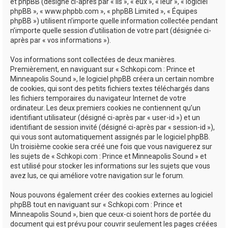
e
et phpBB (désigné ci-après par « ils », « eux », « leur », « logiciel
phpBB », « www.phpbb.com », « phpBB Limited », « Équipes
r
phpBB ») utilisent n’importe quelle information collectée pendant
n’importe quelle session d’utilisation de votre part (désignée ci-
après par « vos informations »).
Vos informations sont collectées de deux manières.
Premièrement, en naviguant sur « Schkopi.com : Prince et
Minneapolis Sound », le logiciel phpBB créera un certain nombre
de cookies, qui sont des petits fichiers textes téléchargés dans
les fichiers temporaires du navigateur Internet de votre
ordinateur. Les deux premiers cookies ne contiennent qu’un
identifiant utilisateur (désigné ci-après par « user-id ») et un
identifiant de session invité (désigné ci-après par « session-id »),
qui vous sont automatiquement assignés par le logiciel phpBB.
Un troisième cookie sera créé une fois que vous naviguerez sur
les sujets de « Schkopi.com : Prince et Minneapolis Sound » et
est utilisé pour stocker les informations sur les sujets que vous
avez lus, ce qui améliore votre navigation sur le forum.
Nous pouvons également créer des cookies externes au logiciel
phpBB tout en naviguant sur « Schkopi.com : Prince et
Minneapolis Sound », bien que ceux-ci soient hors de portée du
document qui est prévu pour couvrir seulement les pages créées