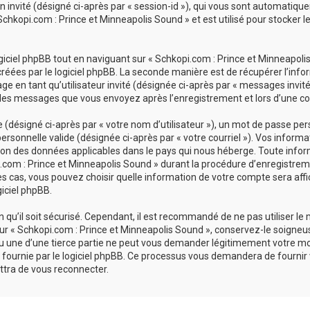
ion invité (désigné ci-après par « session-id »), qui vous sont automatiq
chkopi.com : Prince et Minneapolis Sound » et est utilisé pour stocker le
ciel phpBB tout en naviguant sur « Schkopi.com : Prince et Minneapolis 
réées par le logiciel phpBB. La seconde manière est de récupérer l’inf
sage en tant qu’utilisateur invité (désignée ci-après par « messages invit
 les messages que vous envoyez après l’enregistrement et lors d’une co
désigné ci-après par « votre nom d’utilisateur »), un mot de passe pers
personnelle valide (désignée ci-après par « votre courriel »). Vos inform
ion des données applicables dans le pays qui nous héberge. Toute infor
com : Prince et Minneapolis Sound » durant la procédure d’enregistrement
es cas, vous pouvez choisir quelle information de votre compte sera affi
giciel phpBB.
qu’il soit sécurisé. Cependant, il est recommandé de ne pas utiliser le
r « Schkopi.com : Prince et Minneapolis Sound », conservez-le soigneu
u une d’une tierce partie ne peut vous demander légitimement votre mo
 fournie par le logiciel phpBB. Ce processus vous demandera de fournir vot
tra de vous reconnecter.