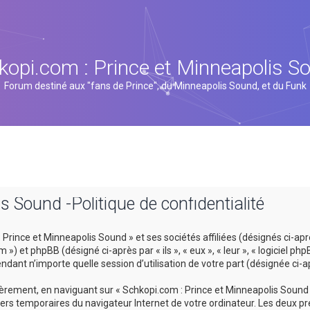
kopi.com : Prince et Minneapolis S
Forum destiné aux "fans de Prince", du Minneapolis Sound, et du Funk
s Sound -Politique de confidentialité
rince et Minneapolis Sound » et ses sociétés affiliées (désignés ci-après
 et phpBB (désigné ci-après par « ils », « eux », « leur », « logiciel p
ndant n’importe quelle session d’utilisation de votre part (désignée ci-a
rement, en naviguant sur « Schkopi.com : Prince et Minneapolis Sound »
hiers temporaires du navigateur Internet de votre ordinateur. Les deux pr