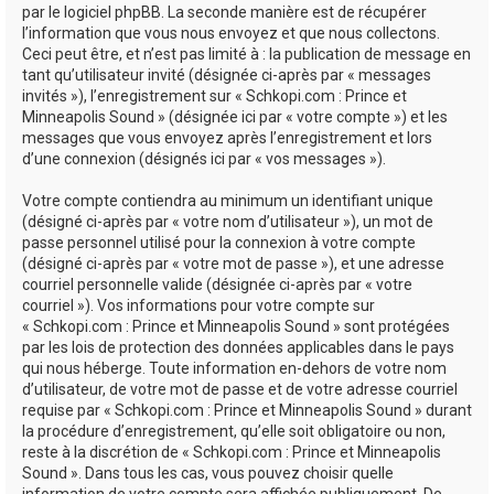
par le logiciel phpBB. La seconde manière est de récupérer
l’information que vous nous envoyez et que nous collectons.
Ceci peut être, et n’est pas limité à : la publication de message en
tant qu’utilisateur invité (désignée ci-après par « messages
invités »), l’enregistrement sur « Schkopi.com : Prince et
Minneapolis Sound » (désignée ici par « votre compte ») et les
messages que vous envoyez après l’enregistrement et lors
d’une connexion (désignés ici par « vos messages »).
Votre compte contiendra au minimum un identifiant unique
(désigné ci-après par « votre nom d’utilisateur »), un mot de
passe personnel utilisé pour la connexion à votre compte
(désigné ci-après par « votre mot de passe »), et une adresse
courriel personnelle valide (désignée ci-après par « votre
courriel »). Vos informations pour votre compte sur
« Schkopi.com : Prince et Minneapolis Sound » sont protégées
par les lois de protection des données applicables dans le pays
qui nous héberge. Toute information en-dehors de votre nom
d’utilisateur, de votre mot de passe et de votre adresse courriel
requise par « Schkopi.com : Prince et Minneapolis Sound » durant
la procédure d’enregistrement, qu’elle soit obligatoire ou non,
reste à la discrétion de « Schkopi.com : Prince et Minneapolis
Sound ». Dans tous les cas, vous pouvez choisir quelle
information de votre compte sera affichée publiquement. De