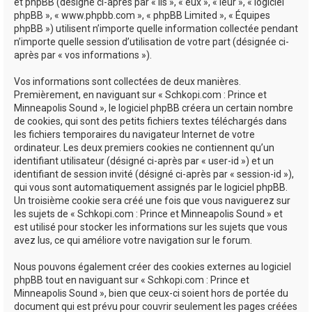
e
et phpBB (désigné ci-après par « ils », « eux », « leur », « logiciel
phpBB », « www.phpbb.com », « phpBB Limited », « Équipes
r
phpBB ») utilisent n’importe quelle information collectée pendant
n’importe quelle session d’utilisation de votre part (désignée ci-
après par « vos informations »).
Vos informations sont collectées de deux manières.
Premièrement, en naviguant sur « Schkopi.com : Prince et
Minneapolis Sound », le logiciel phpBB créera un certain nombre
de cookies, qui sont des petits fichiers textes téléchargés dans
les fichiers temporaires du navigateur Internet de votre
ordinateur. Les deux premiers cookies ne contiennent qu’un
identifiant utilisateur (désigné ci-après par « user-id ») et un
identifiant de session invité (désigné ci-après par « session-id »),
qui vous sont automatiquement assignés par le logiciel phpBB.
Un troisième cookie sera créé une fois que vous naviguerez sur
les sujets de « Schkopi.com : Prince et Minneapolis Sound » et
est utilisé pour stocker les informations sur les sujets que vous
avez lus, ce qui améliore votre navigation sur le forum.
Nous pouvons également créer des cookies externes au logiciel
phpBB tout en naviguant sur « Schkopi.com : Prince et
Minneapolis Sound », bien que ceux-ci soient hors de portée du
document qui est prévu pour couvrir seulement les pages créées