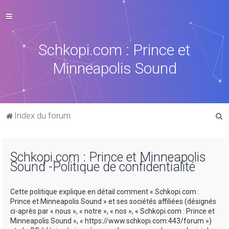
Schkopi.com : Prince et
Minneapolis Sound
R
Index du forum
e
c
Schkopi.com : Prince et Minneapolis
h
Sound -Politique de confidentialité
e
r
Cette politique explique en détail comment « Schkopi.com :
c
Prince et Minneapolis Sound » et ses sociétés affiliées (désignés
ci-après par « nous », « notre », « nos », « Schkopi.com : Prince et
h
Minneapolis Sound », « https://www.schkopi.com:443/forum »)