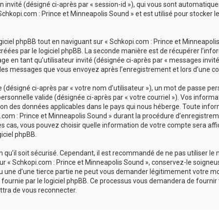
ion invité (désigné ci-après par « session-id »), qui vous sont automatiq
chkopi.com : Prince et Minneapolis Sound » et est utilisé pour stocker le
ciel phpBB tout en naviguant sur « Schkopi.com : Prince et Minneapolis 
réées par le logiciel phpBB. La seconde manière est de récupérer l’inf
sage en tant qu’utilisateur invité (désignée ci-après par « messages invit
 les messages que vous envoyez après l’enregistrement et lors d’une co
désigné ci-après par « votre nom d’utilisateur »), un mot de passe pers
personnelle valide (désignée ci-après par « votre courriel »). Vos inform
ion des données applicables dans le pays qui nous héberge. Toute infor
com : Prince et Minneapolis Sound » durant la procédure d’enregistrement
es cas, vous pouvez choisir quelle information de votre compte sera affi
giciel phpBB.
qu’il soit sécurisé. Cependant, il est recommandé de ne pas utiliser le
r « Schkopi.com : Prince et Minneapolis Sound », conservez-le soigneu
u une d’une tierce partie ne peut vous demander légitimement votre mo
 fournie par le logiciel phpBB. Ce processus vous demandera de fournir vot
tra de vous reconnecter.