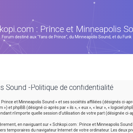
kopi.com : Prince et Minneapolis S
Forum destiné aux "fans de Prince", du Minneapolis Sound, et du Funk
s Sound -Politique de confidentialité
rince et Minneapolis Sound » et ses sociétés affiliées (désignés ci-après
 et phpBB (désigné ci-après par « ils », « eux », « leur », « logiciel p
ndant n’importe quelle session d’utilisation de votre part (désignée ci-a
rement, en naviguant sur « Schkopi.com : Prince et Minneapolis Sound »
hiers temporaires du navigateur Internet de votre ordinateur. Les deux pr