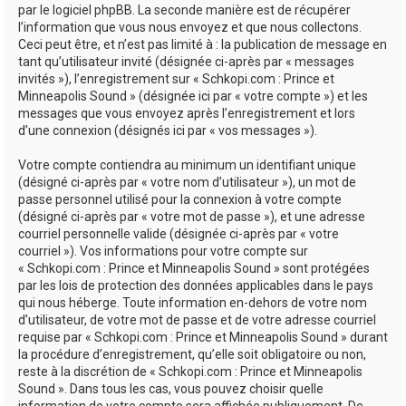
par le logiciel phpBB. La seconde manière est de récupérer
l’information que vous nous envoyez et que nous collectons.
Ceci peut être, et n’est pas limité à : la publication de message en
tant qu’utilisateur invité (désignée ci-après par « messages
invités »), l’enregistrement sur « Schkopi.com : Prince et
Minneapolis Sound » (désignée ici par « votre compte ») et les
messages que vous envoyez après l’enregistrement et lors
d’une connexion (désignés ici par « vos messages »).
Votre compte contiendra au minimum un identifiant unique
(désigné ci-après par « votre nom d’utilisateur »), un mot de
passe personnel utilisé pour la connexion à votre compte
(désigné ci-après par « votre mot de passe »), et une adresse
courriel personnelle valide (désignée ci-après par « votre
courriel »). Vos informations pour votre compte sur
« Schkopi.com : Prince et Minneapolis Sound » sont protégées
par les lois de protection des données applicables dans le pays
qui nous héberge. Toute information en-dehors de votre nom
d’utilisateur, de votre mot de passe et de votre adresse courriel
requise par « Schkopi.com : Prince et Minneapolis Sound » durant
la procédure d’enregistrement, qu’elle soit obligatoire ou non,
reste à la discrétion de « Schkopi.com : Prince et Minneapolis
Sound ». Dans tous les cas, vous pouvez choisir quelle
information de votre compte sera affichée publiquement. De