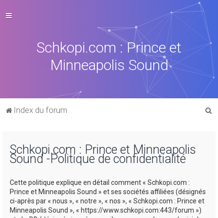
Schkopi.com : Prince et
Minneapolis Sound
R
Index du forum
e
c
Schkopi.com : Prince et Minneapolis
h
Sound -Politique de confidentialité
e
r
Cette politique explique en détail comment « Schkopi.com :
c
Prince et Minneapolis Sound » et ses sociétés affiliées (désignés
ci-après par « nous », « notre », « nos », « Schkopi.com : Prince et
h
Minneapolis Sound », « https://www.schkopi.com:443/forum »)