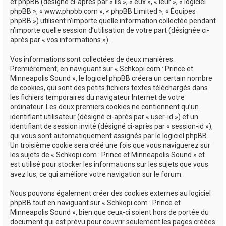
e
et phpBB (désigné ci-après par « ils », « eux », « leur », « logiciel
phpBB », « www.phpbb.com », « phpBB Limited », « Équipes
r
phpBB ») utilisent n’importe quelle information collectée pendant
n’importe quelle session d’utilisation de votre part (désignée ci-
après par « vos informations »).
Vos informations sont collectées de deux manières.
Premièrement, en naviguant sur « Schkopi.com : Prince et
Minneapolis Sound », le logiciel phpBB créera un certain nombre
de cookies, qui sont des petits fichiers textes téléchargés dans
les fichiers temporaires du navigateur Internet de votre
ordinateur. Les deux premiers cookies ne contiennent qu’un
identifiant utilisateur (désigné ci-après par « user-id ») et un
identifiant de session invité (désigné ci-après par « session-id »),
qui vous sont automatiquement assignés par le logiciel phpBB.
Un troisième cookie sera créé une fois que vous naviguerez sur
les sujets de « Schkopi.com : Prince et Minneapolis Sound » et
est utilisé pour stocker les informations sur les sujets que vous
avez lus, ce qui améliore votre navigation sur le forum.
Nous pouvons également créer des cookies externes au logiciel
phpBB tout en naviguant sur « Schkopi.com : Prince et
Minneapolis Sound », bien que ceux-ci soient hors de portée du
document qui est prévu pour couvrir seulement les pages créées