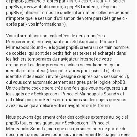
e
et phpBB (désigné ci-après par « ils », « eux », « leur », « logiciel
phpBB », « www.phpbb.com », « phpBB Limited », « Équipes
r
phpBB ») utilisent n’importe quelle information collectée pendant
n’importe quelle session d’utilisation de votre part (désignée ci-
après par « vos informations »).
Vos informations sont collectées de deux manières.
Premièrement, en naviguant sur « Schkopi.com : Prince et
Minneapolis Sound », le logiciel phpBB créera un certain nombre
de cookies, qui sont des petits fichiers textes téléchargés dans
les fichiers temporaires du navigateur Internet de votre
ordinateur. Les deux premiers cookies ne contiennent qu’un
identifiant utilisateur (désigné ci-après par « user-id ») et un
identifiant de session invité (désigné ci-après par « session-id »),
qui vous sont automatiquement assignés par le logiciel phpBB.
Un troisième cookie sera créé une fois que vous naviguerez sur
les sujets de « Schkopi.com : Prince et Minneapolis Sound » et
est utilisé pour stocker les informations sur les sujets que vous
avez lus, ce qui améliore votre navigation sur le forum.
Nous pouvons également créer des cookies externes au logiciel
phpBB tout en naviguant sur « Schkopi.com : Prince et
Minneapolis Sound », bien que ceux-ci soient hors de portée du
document qui est prévu pour couvrir seulement les pages créées