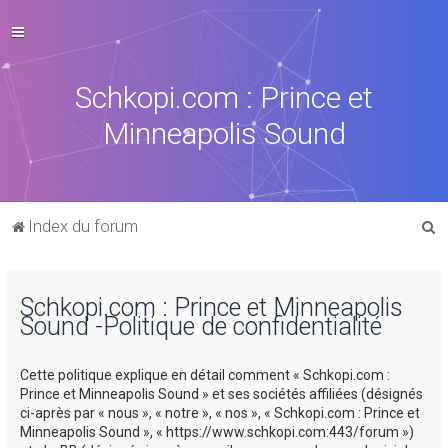
Schkopi.com : Prince et
Minneapolis Sound
R
Index du forum
e
c
Schkopi.com : Prince et Minneapolis
h
Sound -Politique de confidentialité
e
r
Cette politique explique en détail comment « Schkopi.com :
c
Prince et Minneapolis Sound » et ses sociétés affiliées (désignés
ci-après par « nous », « notre », « nos », « Schkopi.com : Prince et
h
Minneapolis Sound », « https://www.schkopi.com:443/forum »)