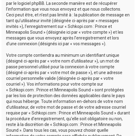
par le logiciel phpBB. La seconde manière est de récupérer
l’information que vous nous envoyez et que nous collectons.
Ceci peut être, et n’est pas limité à : la publication de message en
tant qu’utilisateur invité (désignée ci-après par « messages
invités »), l’enregistrement sur « Schkopi.com : Prince et
Minneapolis Sound » (désignée ici par « votre compte ») et les
messages que vous envoyez après l’enregistrement et lors
d’une connexion (désignés ici par « vos messages »).
Votre compte contiendra au minimum un identifiant unique
(désigné ci-après par « votre nom d’utilisateur »), un mot de
passe personnel utilisé pour la connexion à votre compte
(désigné ci-après par « votre mot de passe »), et une adresse
courriel personnelle valide (désignée ci-après par « votre
courriel »). Vos informations pour votre compte sur
« Schkopi.com : Prince et Minneapolis Sound » sont protégées
par les lois de protection des données applicables dans le pays
qui nous héberge. Toute information en-dehors de votre nom
d’utilisateur, de votre mot de passe et de votre adresse courriel
requise par « Schkopi.com : Prince et Minneapolis Sound » durant
la procédure d’enregistrement, qu’elle soit obligatoire ou non,
reste à la discrétion de « Schkopi.com : Prince et Minneapolis
Sound ». Dans tous les cas, vous pouvez choisir quelle
information de votre compte sera affichée publiquement. De