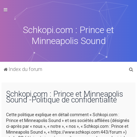
Schkopi.com : Prince et
Minneapolis Sound
R
Index du forum
e
c
Schkopi.com : Prince et Minneapolis
h
Sound -Politique de confidentialité
e
r
Cette politique explique en détail comment « Schkopi.com :
c
Prince et Minneapolis Sound » et ses sociétés affiliées (désignés
ci-après par « nous », « notre », « nos », « Schkopi.com : Prince et
h
Minneapolis Sound », « https://www.schkopi.com:443/forum »)