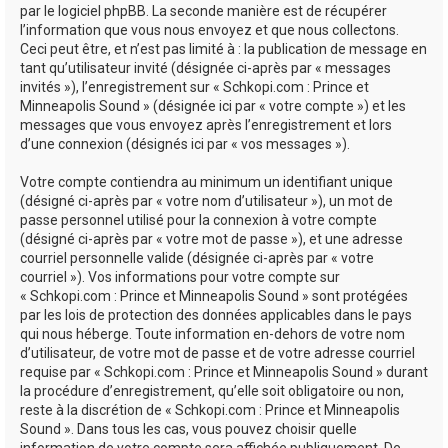
par le logiciel phpBB. La seconde manière est de récupérer
l’information que vous nous envoyez et que nous collectons.
Ceci peut être, et n’est pas limité à : la publication de message en
tant qu’utilisateur invité (désignée ci-après par « messages
invités »), l’enregistrement sur « Schkopi.com : Prince et
Minneapolis Sound » (désignée ici par « votre compte ») et les
messages que vous envoyez après l’enregistrement et lors
d’une connexion (désignés ici par « vos messages »).
Votre compte contiendra au minimum un identifiant unique
(désigné ci-après par « votre nom d’utilisateur »), un mot de
passe personnel utilisé pour la connexion à votre compte
(désigné ci-après par « votre mot de passe »), et une adresse
courriel personnelle valide (désignée ci-après par « votre
courriel »). Vos informations pour votre compte sur
« Schkopi.com : Prince et Minneapolis Sound » sont protégées
par les lois de protection des données applicables dans le pays
qui nous héberge. Toute information en-dehors de votre nom
d’utilisateur, de votre mot de passe et de votre adresse courriel
requise par « Schkopi.com : Prince et Minneapolis Sound » durant
la procédure d’enregistrement, qu’elle soit obligatoire ou non,
reste à la discrétion de « Schkopi.com : Prince et Minneapolis
Sound ». Dans tous les cas, vous pouvez choisir quelle
information de votre compte sera affichée publiquement. De