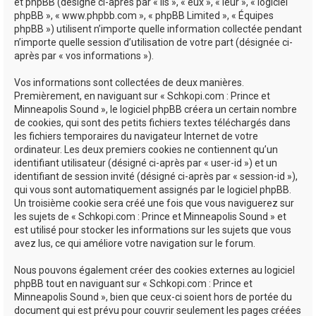
e
et phpBB (désigné ci-après par « ils », « eux », « leur », « logiciel
phpBB », « www.phpbb.com », « phpBB Limited », « Équipes
r
phpBB ») utilisent n’importe quelle information collectée pendant
n’importe quelle session d’utilisation de votre part (désignée ci-
après par « vos informations »).
Vos informations sont collectées de deux manières.
Premièrement, en naviguant sur « Schkopi.com : Prince et
Minneapolis Sound », le logiciel phpBB créera un certain nombre
de cookies, qui sont des petits fichiers textes téléchargés dans
les fichiers temporaires du navigateur Internet de votre
ordinateur. Les deux premiers cookies ne contiennent qu’un
identifiant utilisateur (désigné ci-après par « user-id ») et un
identifiant de session invité (désigné ci-après par « session-id »),
qui vous sont automatiquement assignés par le logiciel phpBB.
Un troisième cookie sera créé une fois que vous naviguerez sur
les sujets de « Schkopi.com : Prince et Minneapolis Sound » et
est utilisé pour stocker les informations sur les sujets que vous
avez lus, ce qui améliore votre navigation sur le forum.
Nous pouvons également créer des cookies externes au logiciel
phpBB tout en naviguant sur « Schkopi.com : Prince et
Minneapolis Sound », bien que ceux-ci soient hors de portée du
document qui est prévu pour couvrir seulement les pages créées