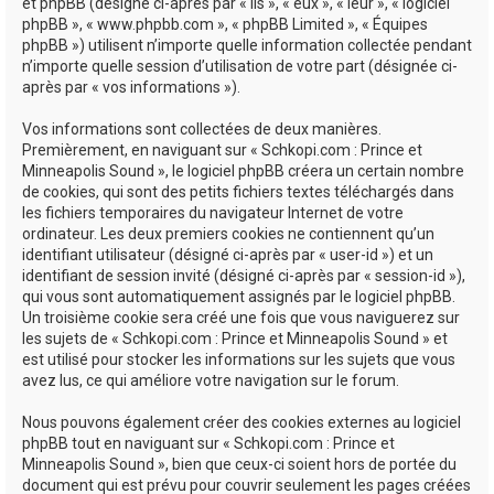
e
et phpBB (désigné ci-après par « ils », « eux », « leur », « logiciel
phpBB », « www.phpbb.com », « phpBB Limited », « Équipes
r
phpBB ») utilisent n’importe quelle information collectée pendant
n’importe quelle session d’utilisation de votre part (désignée ci-
après par « vos informations »).
Vos informations sont collectées de deux manières.
Premièrement, en naviguant sur « Schkopi.com : Prince et
Minneapolis Sound », le logiciel phpBB créera un certain nombre
de cookies, qui sont des petits fichiers textes téléchargés dans
les fichiers temporaires du navigateur Internet de votre
ordinateur. Les deux premiers cookies ne contiennent qu’un
identifiant utilisateur (désigné ci-après par « user-id ») et un
identifiant de session invité (désigné ci-après par « session-id »),
qui vous sont automatiquement assignés par le logiciel phpBB.
Un troisième cookie sera créé une fois que vous naviguerez sur
les sujets de « Schkopi.com : Prince et Minneapolis Sound » et
est utilisé pour stocker les informations sur les sujets que vous
avez lus, ce qui améliore votre navigation sur le forum.
Nous pouvons également créer des cookies externes au logiciel
phpBB tout en naviguant sur « Schkopi.com : Prince et
Minneapolis Sound », bien que ceux-ci soient hors de portée du
document qui est prévu pour couvrir seulement les pages créées