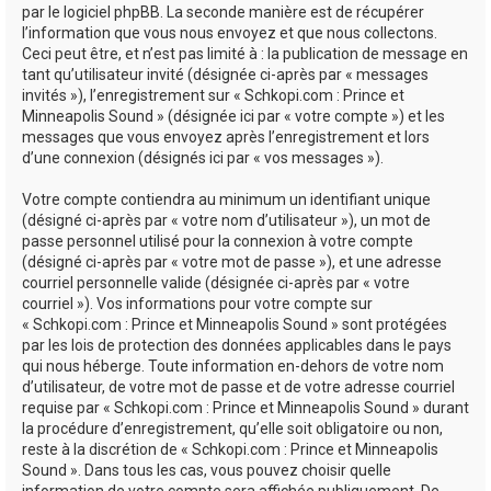
par le logiciel phpBB. La seconde manière est de récupérer
l’information que vous nous envoyez et que nous collectons.
Ceci peut être, et n’est pas limité à : la publication de message en
tant qu’utilisateur invité (désignée ci-après par « messages
invités »), l’enregistrement sur « Schkopi.com : Prince et
Minneapolis Sound » (désignée ici par « votre compte ») et les
messages que vous envoyez après l’enregistrement et lors
d’une connexion (désignés ici par « vos messages »).
Votre compte contiendra au minimum un identifiant unique
(désigné ci-après par « votre nom d’utilisateur »), un mot de
passe personnel utilisé pour la connexion à votre compte
(désigné ci-après par « votre mot de passe »), et une adresse
courriel personnelle valide (désignée ci-après par « votre
courriel »). Vos informations pour votre compte sur
« Schkopi.com : Prince et Minneapolis Sound » sont protégées
par les lois de protection des données applicables dans le pays
qui nous héberge. Toute information en-dehors de votre nom
d’utilisateur, de votre mot de passe et de votre adresse courriel
requise par « Schkopi.com : Prince et Minneapolis Sound » durant
la procédure d’enregistrement, qu’elle soit obligatoire ou non,
reste à la discrétion de « Schkopi.com : Prince et Minneapolis
Sound ». Dans tous les cas, vous pouvez choisir quelle
information de votre compte sera affichée publiquement. De