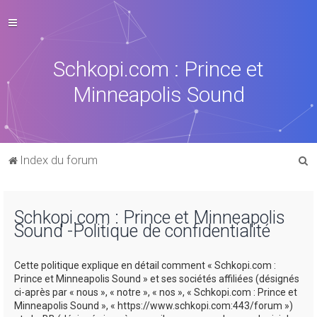
Schkopi.com : Prince et
Minneapolis Sound
R
Index du forum
e
c
Schkopi.com : Prince et Minneapolis
h
Sound -Politique de confidentialité
e
r
Cette politique explique en détail comment « Schkopi.com :
c
Prince et Minneapolis Sound » et ses sociétés affiliées (désignés
ci-après par « nous », « notre », « nos », « Schkopi.com : Prince et
h
Minneapolis Sound », « https://www.schkopi.com:443/forum »)