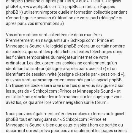
e
et phpBB (désigné ci-après par « ils », « eux », « leur », « logiciel
phpBB », « www.phpbb.com », « phpBB Limited », « Équipes
r
phpBB ») utilisent n’importe quelle information collectée pendant
n’importe quelle session d’utilisation de votre part (désignée ci-
après par « vos informations »).
Vos informations sont collectées de deux manières.
Premièrement, en naviguant sur « Schkopi.com : Prince et
Minneapolis Sound », le logiciel phpBB créera un certain nombre
de cookies, qui sont des petits fichiers textes téléchargés dans
les fichiers temporaires du navigateur Internet de votre
ordinateur. Les deux premiers cookies ne contiennent qu’un
identifiant utilisateur (désigné ci-après par « user-id ») et un
identifiant de session invité (désigné ci-après par « session-id »),
qui vous sont automatiquement assignés par le logiciel phpBB.
Un troisième cookie sera créé une fois que vous naviguerez sur
les sujets de « Schkopi.com : Prince et Minneapolis Sound » et
est utilisé pour stocker les informations sur les sujets que vous
avez lus, ce qui améliore votre navigation sur le forum.
Nous pouvons également créer des cookies externes au logiciel
phpBB tout en naviguant sur « Schkopi.com : Prince et
Minneapolis Sound », bien que ceux-ci soient hors de portée du
document qui est prévu pour couvrir seulement les pages créées