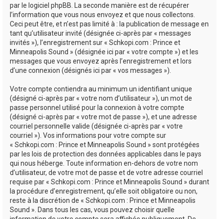
par le logiciel phpBB. La seconde manière est de récupérer
l’information que vous nous envoyez et que nous collectons.
Ceci peut être, et n’est pas limité à : la publication de message en
tant qu’utilisateur invité (désignée ci-après par « messages
invités »), l’enregistrement sur « Schkopi.com : Prince et
Minneapolis Sound » (désignée ici par « votre compte ») et les
messages que vous envoyez après l’enregistrement et lors
d’une connexion (désignés ici par « vos messages »).
Votre compte contiendra au minimum un identifiant unique
(désigné ci-après par « votre nom d’utilisateur »), un mot de
passe personnel utilisé pour la connexion à votre compte
(désigné ci-après par « votre mot de passe »), et une adresse
courriel personnelle valide (désignée ci-après par « votre
courriel »). Vos informations pour votre compte sur
« Schkopi.com : Prince et Minneapolis Sound » sont protégées
par les lois de protection des données applicables dans le pays
qui nous héberge. Toute information en-dehors de votre nom
d’utilisateur, de votre mot de passe et de votre adresse courriel
requise par « Schkopi.com : Prince et Minneapolis Sound » durant
la procédure d’enregistrement, qu’elle soit obligatoire ou non,
reste à la discrétion de « Schkopi.com : Prince et Minneapolis
Sound ». Dans tous les cas, vous pouvez choisir quelle
information de votre compte sera affichée publiquement. De