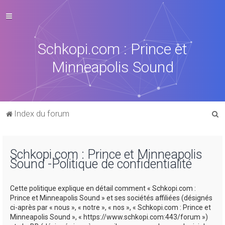
Schkopi.com : Prince et
Minneapolis Sound
R
Index du forum
e
c
Schkopi.com : Prince et Minneapolis
h
Sound -Politique de confidentialité
e
r
Cette politique explique en détail comment « Schkopi.com :
c
Prince et Minneapolis Sound » et ses sociétés affiliées (désignés
ci-après par « nous », « notre », « nos », « Schkopi.com : Prince et
h
Minneapolis Sound », « https://www.schkopi.com:443/forum »)