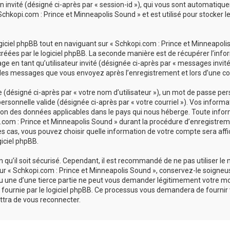
ion invité (désigné ci-après par « session-id »), qui vous sont automatiq
chkopi.com : Prince et Minneapolis Sound » et est utilisé pour stocker le
ciel phpBB tout en naviguant sur « Schkopi.com : Prince et Minneapolis 
réées par le logiciel phpBB. La seconde manière est de récupérer l’inf
sage en tant qu’utilisateur invité (désignée ci-après par « messages invit
 les messages que vous envoyez après l’enregistrement et lors d’une co
désigné ci-après par « votre nom d’utilisateur »), un mot de passe pers
personnelle valide (désignée ci-après par « votre courriel »). Vos inform
ion des données applicables dans le pays qui nous héberge. Toute infor
com : Prince et Minneapolis Sound » durant la procédure d’enregistrement
es cas, vous pouvez choisir quelle information de votre compte sera affi
giciel phpBB.
qu’il soit sécurisé. Cependant, il est recommandé de ne pas utiliser le
r « Schkopi.com : Prince et Minneapolis Sound », conservez-le soigneu
u une d’une tierce partie ne peut vous demander légitimement votre mo
 fournie par le logiciel phpBB. Ce processus vous demandera de fournir vot
tra de vous reconnecter.