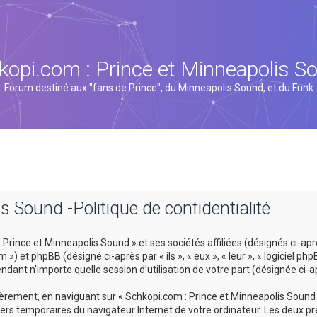
kopi.com : Prince et Minneapolis S
Forum destiné aux "fans de Prince", du Minneapolis Sound, et du Funk
s Sound -Politique de confidentialité
rince et Minneapolis Sound » et ses sociétés affiliées (désignés ci-après
 et phpBB (désigné ci-après par « ils », « eux », « leur », « logiciel p
ndant n’importe quelle session d’utilisation de votre part (désignée ci-a
rement, en naviguant sur « Schkopi.com : Prince et Minneapolis Sound »
hiers temporaires du navigateur Internet de votre ordinateur. Les deux pr