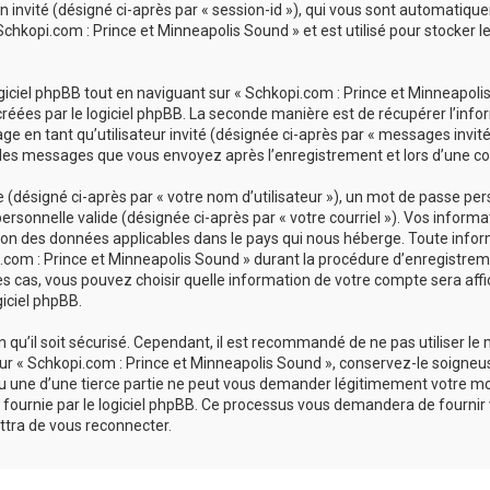
ion invité (désigné ci-après par « session-id »), qui vous sont automatiq
chkopi.com : Prince et Minneapolis Sound » et est utilisé pour stocker le
ciel phpBB tout en naviguant sur « Schkopi.com : Prince et Minneapolis 
réées par le logiciel phpBB. La seconde manière est de récupérer l’inf
sage en tant qu’utilisateur invité (désignée ci-après par « messages invit
 les messages que vous envoyez après l’enregistrement et lors d’une co
désigné ci-après par « votre nom d’utilisateur »), un mot de passe pers
personnelle valide (désignée ci-après par « votre courriel »). Vos inform
ion des données applicables dans le pays qui nous héberge. Toute infor
com : Prince et Minneapolis Sound » durant la procédure d’enregistrement
es cas, vous pouvez choisir quelle information de votre compte sera affi
giciel phpBB.
qu’il soit sécurisé. Cependant, il est recommandé de ne pas utiliser le
r « Schkopi.com : Prince et Minneapolis Sound », conservez-le soigneu
u une d’une tierce partie ne peut vous demander légitimement votre mo
 fournie par le logiciel phpBB. Ce processus vous demandera de fournir vot
tra de vous reconnecter.