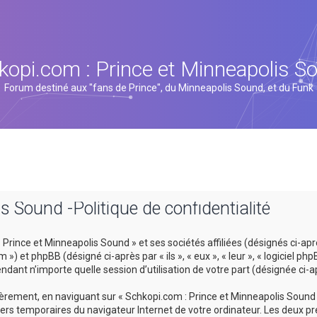
kopi.com : Prince et Minneapolis S
Forum destiné aux "fans de Prince", du Minneapolis Sound, et du Funk
s Sound -Politique de confidentialité
rince et Minneapolis Sound » et ses sociétés affiliées (désignés ci-après
 et phpBB (désigné ci-après par « ils », « eux », « leur », « logiciel p
ndant n’importe quelle session d’utilisation de votre part (désignée ci-a
rement, en naviguant sur « Schkopi.com : Prince et Minneapolis Sound »
hiers temporaires du navigateur Internet de votre ordinateur. Les deux pr