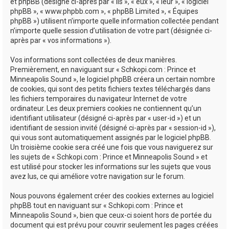
e
et phpBB (désigné ci-après par « ils », « eux », « leur », « logiciel
phpBB », « www.phpbb.com », « phpBB Limited », « Équipes
r
phpBB ») utilisent n’importe quelle information collectée pendant
n’importe quelle session d’utilisation de votre part (désignée ci-
après par « vos informations »).
Vos informations sont collectées de deux manières.
Premièrement, en naviguant sur « Schkopi.com : Prince et
Minneapolis Sound », le logiciel phpBB créera un certain nombre
de cookies, qui sont des petits fichiers textes téléchargés dans
les fichiers temporaires du navigateur Internet de votre
ordinateur. Les deux premiers cookies ne contiennent qu’un
identifiant utilisateur (désigné ci-après par « user-id ») et un
identifiant de session invité (désigné ci-après par « session-id »),
qui vous sont automatiquement assignés par le logiciel phpBB.
Un troisième cookie sera créé une fois que vous naviguerez sur
les sujets de « Schkopi.com : Prince et Minneapolis Sound » et
est utilisé pour stocker les informations sur les sujets que vous
avez lus, ce qui améliore votre navigation sur le forum.
Nous pouvons également créer des cookies externes au logiciel
phpBB tout en naviguant sur « Schkopi.com : Prince et
Minneapolis Sound », bien que ceux-ci soient hors de portée du
document qui est prévu pour couvrir seulement les pages créées