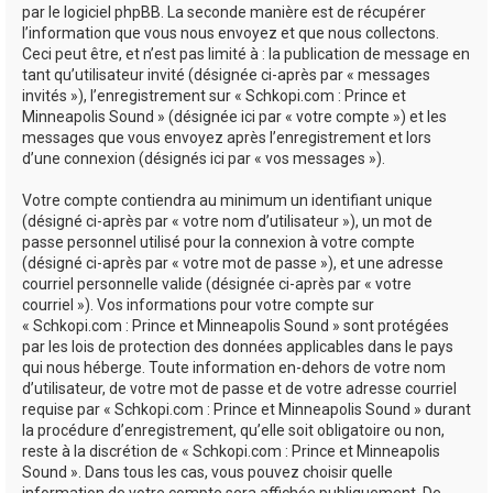
par le logiciel phpBB. La seconde manière est de récupérer
l’information que vous nous envoyez et que nous collectons.
Ceci peut être, et n’est pas limité à : la publication de message en
tant qu’utilisateur invité (désignée ci-après par « messages
invités »), l’enregistrement sur « Schkopi.com : Prince et
Minneapolis Sound » (désignée ici par « votre compte ») et les
messages que vous envoyez après l’enregistrement et lors
d’une connexion (désignés ici par « vos messages »).
Votre compte contiendra au minimum un identifiant unique
(désigné ci-après par « votre nom d’utilisateur »), un mot de
passe personnel utilisé pour la connexion à votre compte
(désigné ci-après par « votre mot de passe »), et une adresse
courriel personnelle valide (désignée ci-après par « votre
courriel »). Vos informations pour votre compte sur
« Schkopi.com : Prince et Minneapolis Sound » sont protégées
par les lois de protection des données applicables dans le pays
qui nous héberge. Toute information en-dehors de votre nom
d’utilisateur, de votre mot de passe et de votre adresse courriel
requise par « Schkopi.com : Prince et Minneapolis Sound » durant
la procédure d’enregistrement, qu’elle soit obligatoire ou non,
reste à la discrétion de « Schkopi.com : Prince et Minneapolis
Sound ». Dans tous les cas, vous pouvez choisir quelle
information de votre compte sera affichée publiquement. De