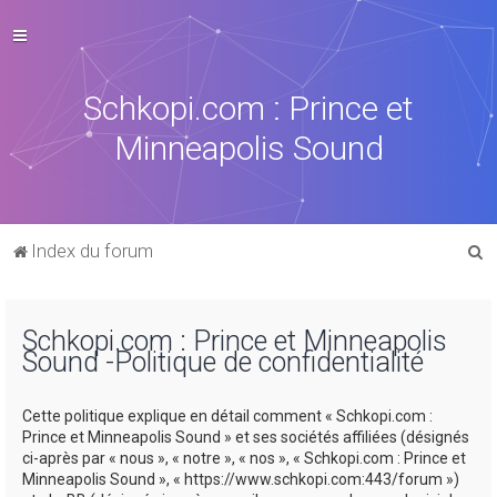
Schkopi.com : Prince et
Minneapolis Sound
R
Index du forum
e
c
Schkopi.com : Prince et Minneapolis
h
Sound -Politique de confidentialité
e
r
Cette politique explique en détail comment « Schkopi.com :
c
Prince et Minneapolis Sound » et ses sociétés affiliées (désignés
ci-après par « nous », « notre », « nos », « Schkopi.com : Prince et
h
Minneapolis Sound », « https://www.schkopi.com:443/forum »)