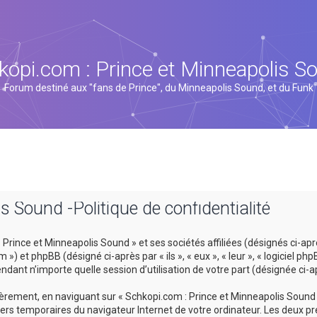
kopi.com : Prince et Minneapolis S
Forum destiné aux "fans de Prince", du Minneapolis Sound, et du Funk
s Sound -Politique de confidentialité
rince et Minneapolis Sound » et ses sociétés affiliées (désignés ci-après
 et phpBB (désigné ci-après par « ils », « eux », « leur », « logiciel p
ndant n’importe quelle session d’utilisation de votre part (désignée ci-a
rement, en naviguant sur « Schkopi.com : Prince et Minneapolis Sound »
hiers temporaires du navigateur Internet de votre ordinateur. Les deux pr