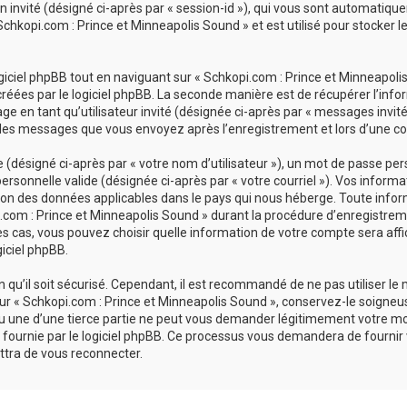
ion invité (désigné ci-après par « session-id »), qui vous sont automatiq
chkopi.com : Prince et Minneapolis Sound » et est utilisé pour stocker le
ciel phpBB tout en naviguant sur « Schkopi.com : Prince et Minneapolis 
réées par le logiciel phpBB. La seconde manière est de récupérer l’inf
sage en tant qu’utilisateur invité (désignée ci-après par « messages invit
 les messages que vous envoyez après l’enregistrement et lors d’une co
désigné ci-après par « votre nom d’utilisateur »), un mot de passe pers
personnelle valide (désignée ci-après par « votre courriel »). Vos inform
ion des données applicables dans le pays qui nous héberge. Toute infor
com : Prince et Minneapolis Sound » durant la procédure d’enregistrement
es cas, vous pouvez choisir quelle information de votre compte sera affi
giciel phpBB.
qu’il soit sécurisé. Cependant, il est recommandé de ne pas utiliser le
r « Schkopi.com : Prince et Minneapolis Sound », conservez-le soigneu
u une d’une tierce partie ne peut vous demander légitimement votre mo
 fournie par le logiciel phpBB. Ce processus vous demandera de fournir vot
tra de vous reconnecter.