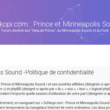
kopi.com : Prince et Minneapolis S
Forum destiné aux "fans de Prince", du Minneapolis Sound, et du Funk
s Sound -Politique de confidentialité
rince et Minneapolis Sound » et ses sociétés affiliées (désignés ci-après
 et phpBB (désigné ci-après par « ils », « eux », « leur », « logiciel p
ndant n’importe quelle session d’utilisation de votre part (désignée ci-a
rement, en naviguant sur « Schkopi.com : Prince et Minneapolis Sound »
hiers temporaires du navigateur Internet de votre ordinateur. Les deux pr