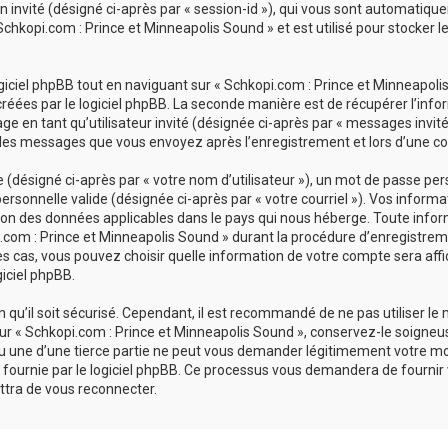
ion invité (désigné ci-après par « session-id »), qui vous sont automatiq
chkopi.com : Prince et Minneapolis Sound » et est utilisé pour stocker le
ciel phpBB tout en naviguant sur « Schkopi.com : Prince et Minneapolis 
réées par le logiciel phpBB. La seconde manière est de récupérer l’inf
sage en tant qu’utilisateur invité (désignée ci-après par « messages invit
 les messages que vous envoyez après l’enregistrement et lors d’une co
désigné ci-après par « votre nom d’utilisateur »), un mot de passe pers
personnelle valide (désignée ci-après par « votre courriel »). Vos inform
ion des données applicables dans le pays qui nous héberge. Toute infor
com : Prince et Minneapolis Sound » durant la procédure d’enregistrement
es cas, vous pouvez choisir quelle information de votre compte sera affi
giciel phpBB.
qu’il soit sécurisé. Cependant, il est recommandé de ne pas utiliser le
r « Schkopi.com : Prince et Minneapolis Sound », conservez-le soigneu
u une d’une tierce partie ne peut vous demander légitimement votre mo
 fournie par le logiciel phpBB. Ce processus vous demandera de fournir vot
tra de vous reconnecter.