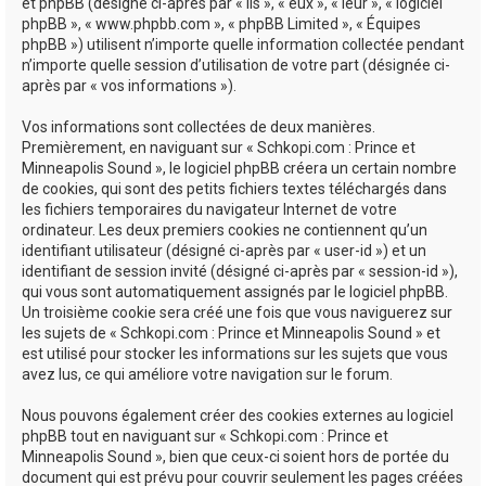
e
et phpBB (désigné ci-après par « ils », « eux », « leur », « logiciel
phpBB », « www.phpbb.com », « phpBB Limited », « Équipes
r
phpBB ») utilisent n’importe quelle information collectée pendant
n’importe quelle session d’utilisation de votre part (désignée ci-
après par « vos informations »).
Vos informations sont collectées de deux manières.
Premièrement, en naviguant sur « Schkopi.com : Prince et
Minneapolis Sound », le logiciel phpBB créera un certain nombre
de cookies, qui sont des petits fichiers textes téléchargés dans
les fichiers temporaires du navigateur Internet de votre
ordinateur. Les deux premiers cookies ne contiennent qu’un
identifiant utilisateur (désigné ci-après par « user-id ») et un
identifiant de session invité (désigné ci-après par « session-id »),
qui vous sont automatiquement assignés par le logiciel phpBB.
Un troisième cookie sera créé une fois que vous naviguerez sur
les sujets de « Schkopi.com : Prince et Minneapolis Sound » et
est utilisé pour stocker les informations sur les sujets que vous
avez lus, ce qui améliore votre navigation sur le forum.
Nous pouvons également créer des cookies externes au logiciel
phpBB tout en naviguant sur « Schkopi.com : Prince et
Minneapolis Sound », bien que ceux-ci soient hors de portée du
document qui est prévu pour couvrir seulement les pages créées