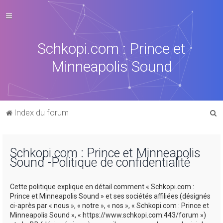
Schkopi.com : Prince et
Minneapolis Sound
R
Index du forum
e
c
Schkopi.com : Prince et Minneapolis
h
Sound -Politique de confidentialité
e
r
Cette politique explique en détail comment « Schkopi.com :
c
Prince et Minneapolis Sound » et ses sociétés affiliées (désignés
ci-après par « nous », « notre », « nos », « Schkopi.com : Prince et
h
Minneapolis Sound », « https://www.schkopi.com:443/forum »)