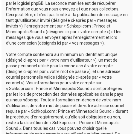
par le logiciel phpBB. La seconde manière est de récupérer
l’information que vous nous envoyez et que nous collectons.
Ceci peut être, et n’est pas limité à : la publication de message en
tant qu’utilisateur invité (désignée ci-après par « messages
invités »), l’enregistrement sur « Schkopi.com : Prince et
Minneapolis Sound » (désignée ici par « votre compte ») et les
messages que vous envoyez après l’enregistrement et lors
d’une connexion (désignés ici par « vos messages »).
Votre compte contiendra au minimum un identifiant unique
(désigné ci-après par « votre nom d’utilisateur »), un mot de
passe personnel utilisé pour la connexion à votre compte
(désigné ci-après par « votre mot de passe »), et une adresse
courriel personnelle valide (désignée ci-après par « votre
courriel »). Vos informations pour votre compte sur
« Schkopi.com : Prince et Minneapolis Sound » sont protégées
par les lois de protection des données applicables dans le pays
qui nous héberge. Toute information en-dehors de votre nom
d’utilisateur, de votre mot de passe et de votre adresse courriel
requise par « Schkopi.com : Prince et Minneapolis Sound » durant
la procédure d’enregistrement, qu’elle soit obligatoire ou non,
reste à la discrétion de « Schkopi.com : Prince et Minneapolis
Sound ». Dans tous les cas, vous pouvez choisir quelle
information de votre compte sera affichée publiquement. De