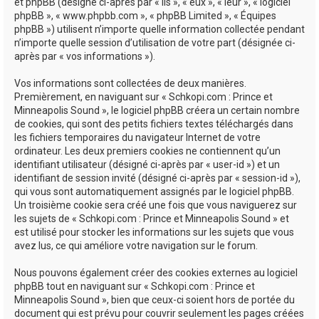
e
et phpBB (désigné ci-après par « ils », « eux », « leur », « logiciel
phpBB », « www.phpbb.com », « phpBB Limited », « Équipes
r
phpBB ») utilisent n’importe quelle information collectée pendant
n’importe quelle session d’utilisation de votre part (désignée ci-
après par « vos informations »).
Vos informations sont collectées de deux manières.
Premièrement, en naviguant sur « Schkopi.com : Prince et
Minneapolis Sound », le logiciel phpBB créera un certain nombre
de cookies, qui sont des petits fichiers textes téléchargés dans
les fichiers temporaires du navigateur Internet de votre
ordinateur. Les deux premiers cookies ne contiennent qu’un
identifiant utilisateur (désigné ci-après par « user-id ») et un
identifiant de session invité (désigné ci-après par « session-id »),
qui vous sont automatiquement assignés par le logiciel phpBB.
Un troisième cookie sera créé une fois que vous naviguerez sur
les sujets de « Schkopi.com : Prince et Minneapolis Sound » et
est utilisé pour stocker les informations sur les sujets que vous
avez lus, ce qui améliore votre navigation sur le forum.
Nous pouvons également créer des cookies externes au logiciel
phpBB tout en naviguant sur « Schkopi.com : Prince et
Minneapolis Sound », bien que ceux-ci soient hors de portée du
document qui est prévu pour couvrir seulement les pages créées