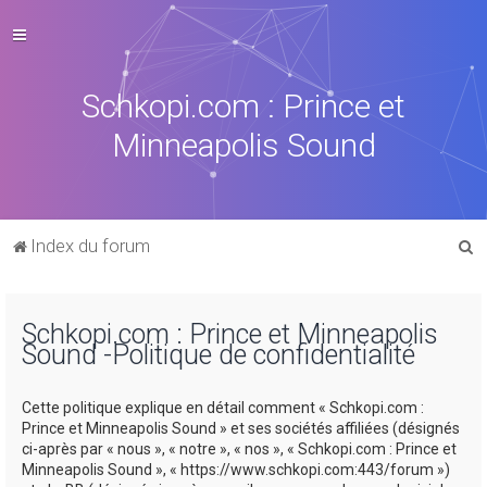
Schkopi.com : Prince et
Minneapolis Sound
R
Index du forum
e
c
Schkopi.com : Prince et Minneapolis
h
Sound -Politique de confidentialité
e
r
Cette politique explique en détail comment « Schkopi.com :
c
Prince et Minneapolis Sound » et ses sociétés affiliées (désignés
ci-après par « nous », « notre », « nos », « Schkopi.com : Prince et
h
Minneapolis Sound », « https://www.schkopi.com:443/forum »)