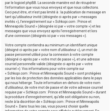
par le logiciel phpBB. La seconde manière est de récupérer
l’information que vous nous envoyez et que nous collectons.
Ceci peut être, et n’est pas limité à : la publication de message en
tant qu’utilisateur invité (désignée ci-après par « messages
invités »), l’enregistrement sur « Schkopi.com : Prince et
Minneapolis Sound » (désignée ici par « votre compte ») et les
messages que vous envoyez après l’enregistrement et lors
d’une connexion (désignés ici par « vos messages »).
Votre compte contiendra au minimum un identifiant unique
(désigné ci-après par « votre nom d’utilisateur »), un mot de
passe personnel utilisé pour la connexion à votre compte
(désigné ci-après par « votre mot de passe »), et une adresse
courriel personnelle valide (désignée ci-après par « votre
courriel »). Vos informations pour votre compte sur
« Schkopi.com : Prince et Minneapolis Sound » sont protégées
par les lois de protection des données applicables dans le pays
qui nous héberge. Toute information en-dehors de votre nom
d’utilisateur, de votre mot de passe et de votre adresse courriel
requise par « Schkopi.com : Prince et Minneapolis Sound » durant
la procédure d’enregistrement, qu’elle soit obligatoire ou non,
reste à la discrétion de « Schkopi.com : Prince et Minneapolis
Sound ». Dans tous les cas, vous pouvez choisir quelle
information de votre compte sera affichée publiquement. De