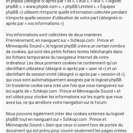
e
et phpBB (désigné ci-après par « ils », « eux », « leur », « logiciel
phpBB », « www.phpbb.com », « phpBB Limited », « Équipes
r
phpBB ») utilisent n’importe quelle information collectée pendant
n’importe quelle session d’utilisation de votre part (désignée ci-
après par « vos informations »).
Vos informations sont collectées de deux manières.
Premièrement, en naviguant sur « Schkopi.com : Prince et
Minneapolis Sound », le logiciel phpBB créera un certain nombre
de cookies, qui sont des petits fichiers textes téléchargés dans
les fichiers temporaires du navigateur Internet de votre
ordinateur. Les deux premiers cookies ne contiennent qu’un
identifiant utilisateur (désigné ci-après par « user-id ») et un
identifiant de session invité (désigné ci-après par « session-id »),
qui vous sont automatiquement assignés par le logiciel phpBB.
Un troisième cookie sera créé une fois que vous naviguerez sur
les sujets de « Schkopi.com : Prince et Minneapolis Sound » et
est utilisé pour stocker les informations sur les sujets que vous
avez lus, ce qui améliore votre navigation sur le forum.
Nous pouvons également créer des cookies externes au logiciel
phpBB tout en naviguant sur « Schkopi.com : Prince et
Minneapolis Sound », bien que ceux-ci soient hors de portée du
document qui est prévu pour couvrir seulement les pages créées