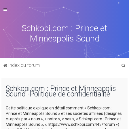
Schkopi.com : Prince et
Minneapolis Sound
R
Index du forum
e
c
Schkopi.com : Prince et Minneapolis
h
Sound -Politique de confidentialité
e
r
Cette politique explique en détail comment « Schkopi.com :
c
Prince et Minneapolis Sound » et ses sociétés affiliées (désignés
ci-après par « nous », « notre », « nos », « Schkopi.com : Prince et
h
Minneapolis Sound », « https://www.schkopi.com:443/forum »)