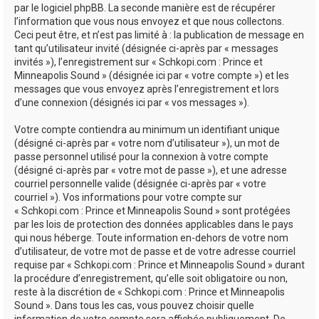
par le logiciel phpBB. La seconde manière est de récupérer
l’information que vous nous envoyez et que nous collectons.
Ceci peut être, et n’est pas limité à : la publication de message en
tant qu’utilisateur invité (désignée ci-après par « messages
invités »), l’enregistrement sur « Schkopi.com : Prince et
Minneapolis Sound » (désignée ici par « votre compte ») et les
messages que vous envoyez après l’enregistrement et lors
d’une connexion (désignés ici par « vos messages »).
Votre compte contiendra au minimum un identifiant unique
(désigné ci-après par « votre nom d’utilisateur »), un mot de
passe personnel utilisé pour la connexion à votre compte
(désigné ci-après par « votre mot de passe »), et une adresse
courriel personnelle valide (désignée ci-après par « votre
courriel »). Vos informations pour votre compte sur
« Schkopi.com : Prince et Minneapolis Sound » sont protégées
par les lois de protection des données applicables dans le pays
qui nous héberge. Toute information en-dehors de votre nom
d’utilisateur, de votre mot de passe et de votre adresse courriel
requise par « Schkopi.com : Prince et Minneapolis Sound » durant
la procédure d’enregistrement, qu’elle soit obligatoire ou non,
reste à la discrétion de « Schkopi.com : Prince et Minneapolis
Sound ». Dans tous les cas, vous pouvez choisir quelle
information de votre compte sera affichée publiquement. De