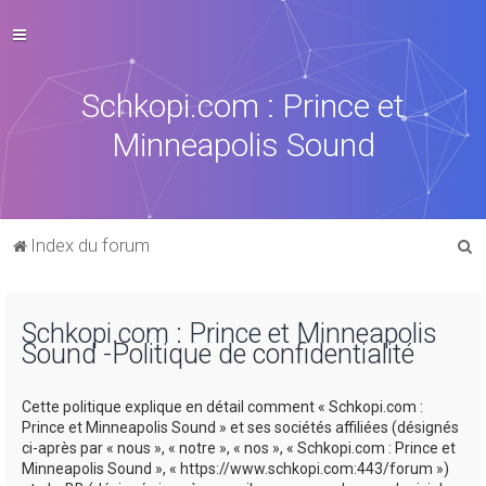
Schkopi.com : Prince et
Minneapolis Sound
R
Index du forum
e
c
Schkopi.com : Prince et Minneapolis
h
Sound -Politique de confidentialité
e
r
Cette politique explique en détail comment « Schkopi.com :
c
Prince et Minneapolis Sound » et ses sociétés affiliées (désignés
ci-après par « nous », « notre », « nos », « Schkopi.com : Prince et
h
Minneapolis Sound », « https://www.schkopi.com:443/forum »)