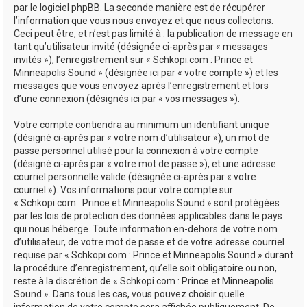
par le logiciel phpBB. La seconde manière est de récupérer
l’information que vous nous envoyez et que nous collectons.
Ceci peut être, et n’est pas limité à : la publication de message en
tant qu’utilisateur invité (désignée ci-après par « messages
invités »), l’enregistrement sur « Schkopi.com : Prince et
Minneapolis Sound » (désignée ici par « votre compte ») et les
messages que vous envoyez après l’enregistrement et lors
d’une connexion (désignés ici par « vos messages »).
Votre compte contiendra au minimum un identifiant unique
(désigné ci-après par « votre nom d’utilisateur »), un mot de
passe personnel utilisé pour la connexion à votre compte
(désigné ci-après par « votre mot de passe »), et une adresse
courriel personnelle valide (désignée ci-après par « votre
courriel »). Vos informations pour votre compte sur
« Schkopi.com : Prince et Minneapolis Sound » sont protégées
par les lois de protection des données applicables dans le pays
qui nous héberge. Toute information en-dehors de votre nom
d’utilisateur, de votre mot de passe et de votre adresse courriel
requise par « Schkopi.com : Prince et Minneapolis Sound » durant
la procédure d’enregistrement, qu’elle soit obligatoire ou non,
reste à la discrétion de « Schkopi.com : Prince et Minneapolis
Sound ». Dans tous les cas, vous pouvez choisir quelle
information de votre compte sera affichée publiquement. De