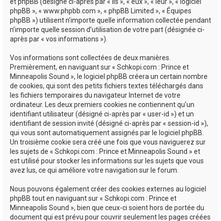
e
et phpBB (désigné ci-après par « ils », « eux », « leur », « logiciel
phpBB », « www.phpbb.com », « phpBB Limited », « Équipes
r
phpBB ») utilisent n’importe quelle information collectée pendant
n’importe quelle session d’utilisation de votre part (désignée ci-
après par « vos informations »).
Vos informations sont collectées de deux manières.
Premièrement, en naviguant sur « Schkopi.com : Prince et
Minneapolis Sound », le logiciel phpBB créera un certain nombre
de cookies, qui sont des petits fichiers textes téléchargés dans
les fichiers temporaires du navigateur Internet de votre
ordinateur. Les deux premiers cookies ne contiennent qu’un
identifiant utilisateur (désigné ci-après par « user-id ») et un
identifiant de session invité (désigné ci-après par « session-id »),
qui vous sont automatiquement assignés par le logiciel phpBB.
Un troisième cookie sera créé une fois que vous naviguerez sur
les sujets de « Schkopi.com : Prince et Minneapolis Sound » et
est utilisé pour stocker les informations sur les sujets que vous
avez lus, ce qui améliore votre navigation sur le forum.
Nous pouvons également créer des cookies externes au logiciel
phpBB tout en naviguant sur « Schkopi.com : Prince et
Minneapolis Sound », bien que ceux-ci soient hors de portée du
document qui est prévu pour couvrir seulement les pages créées