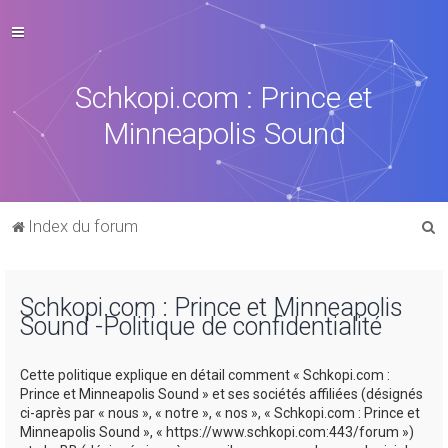
Schkopi.com : Prince et
Minneapolis Sound
R
Index du forum
e
c
Schkopi.com : Prince et Minneapolis
h
Sound -Politique de confidentialité
e
r
Cette politique explique en détail comment « Schkopi.com :
c
Prince et Minneapolis Sound » et ses sociétés affiliées (désignés
ci-après par « nous », « notre », « nos », « Schkopi.com : Prince et
h
Minneapolis Sound », « https://www.schkopi.com:443/forum »)