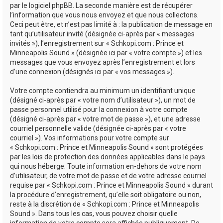
par le logiciel phpBB. La seconde manière est de récupérer
l’information que vous nous envoyez et que nous collectons.
Ceci peut être, et n’est pas limité à : la publication de message en
tant qu’utilisateur invité (désignée ci-après par « messages
invités »), l’enregistrement sur « Schkopi.com : Prince et
Minneapolis Sound » (désignée ici par « votre compte ») et les
messages que vous envoyez après l’enregistrement et lors
d’une connexion (désignés ici par « vos messages »).
Votre compte contiendra au minimum un identifiant unique
(désigné ci-après par « votre nom d’utilisateur »), un mot de
passe personnel utilisé pour la connexion à votre compte
(désigné ci-après par « votre mot de passe »), et une adresse
courriel personnelle valide (désignée ci-après par « votre
courriel »). Vos informations pour votre compte sur
« Schkopi.com : Prince et Minneapolis Sound » sont protégées
par les lois de protection des données applicables dans le pays
qui nous héberge. Toute information en-dehors de votre nom
d’utilisateur, de votre mot de passe et de votre adresse courriel
requise par « Schkopi.com : Prince et Minneapolis Sound » durant
la procédure d’enregistrement, qu’elle soit obligatoire ou non,
reste à la discrétion de « Schkopi.com : Prince et Minneapolis
Sound ». Dans tous les cas, vous pouvez choisir quelle
information de votre compte sera affichée publiquement. De