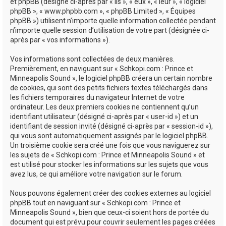
e
et phpBB (désigné ci-après par « ils », « eux », « leur », « logiciel
phpBB », « www.phpbb.com », « phpBB Limited », « Équipes
r
phpBB ») utilisent n’importe quelle information collectée pendant
n’importe quelle session d’utilisation de votre part (désignée ci-
après par « vos informations »).
Vos informations sont collectées de deux manières.
Premièrement, en naviguant sur « Schkopi.com : Prince et
Minneapolis Sound », le logiciel phpBB créera un certain nombre
de cookies, qui sont des petits fichiers textes téléchargés dans
les fichiers temporaires du navigateur Internet de votre
ordinateur. Les deux premiers cookies ne contiennent qu’un
identifiant utilisateur (désigné ci-après par « user-id ») et un
identifiant de session invité (désigné ci-après par « session-id »),
qui vous sont automatiquement assignés par le logiciel phpBB.
Un troisième cookie sera créé une fois que vous naviguerez sur
les sujets de « Schkopi.com : Prince et Minneapolis Sound » et
est utilisé pour stocker les informations sur les sujets que vous
avez lus, ce qui améliore votre navigation sur le forum.
Nous pouvons également créer des cookies externes au logiciel
phpBB tout en naviguant sur « Schkopi.com : Prince et
Minneapolis Sound », bien que ceux-ci soient hors de portée du
document qui est prévu pour couvrir seulement les pages créées