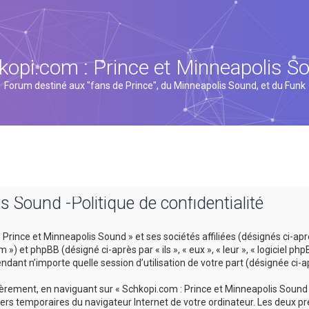
kopi.com : Prince et Minneapolis S
Forum destiné aux "fans de Prince", du Minneapolis Sound, et du Funk
s Sound -Politique de confidentialité
rince et Minneapolis Sound » et ses sociétés affiliées (désignés ci-après
 et phpBB (désigné ci-après par « ils », « eux », « leur », « logiciel p
ndant n’importe quelle session d’utilisation de votre part (désignée ci-a
rement, en naviguant sur « Schkopi.com : Prince et Minneapolis Sound »
hiers temporaires du navigateur Internet de votre ordinateur. Les deux pr