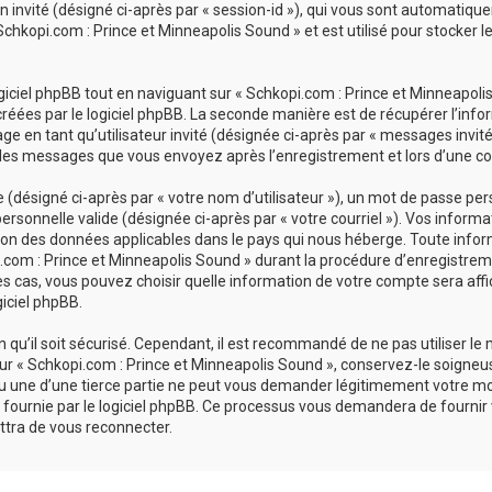
ion invité (désigné ci-après par « session-id »), qui vous sont automatiq
chkopi.com : Prince et Minneapolis Sound » et est utilisé pour stocker le
ciel phpBB tout en naviguant sur « Schkopi.com : Prince et Minneapolis 
réées par le logiciel phpBB. La seconde manière est de récupérer l’inf
sage en tant qu’utilisateur invité (désignée ci-après par « messages invit
 les messages que vous envoyez après l’enregistrement et lors d’une co
désigné ci-après par « votre nom d’utilisateur »), un mot de passe pers
personnelle valide (désignée ci-après par « votre courriel »). Vos inform
ion des données applicables dans le pays qui nous héberge. Toute infor
com : Prince et Minneapolis Sound » durant la procédure d’enregistrement
es cas, vous pouvez choisir quelle information de votre compte sera affi
giciel phpBB.
qu’il soit sécurisé. Cependant, il est recommandé de ne pas utiliser le
r « Schkopi.com : Prince et Minneapolis Sound », conservez-le soigneu
u une d’une tierce partie ne peut vous demander légitimement votre mo
 fournie par le logiciel phpBB. Ce processus vous demandera de fournir vot
tra de vous reconnecter.