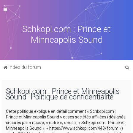
Schkopi.com : Prince et
Minneapolis Sound
R
Index du forum
e
c
Schkopi.com : Prince et Minneapolis
h
Sound -Politique de confidentialité
e
r
Cette politique explique en détail comment « Schkopi.com :
c
Prince et Minneapolis Sound » et ses sociétés affiliées (désignés
ci-après par « nous », « notre », « nos », « Schkopi.com : Prince et
h
Minneapolis Sound », « https://www.schkopi.com:443/forum »)