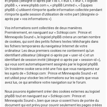
e
et phpBB (désigné ci-après par « ils », « eux », « leur », « logiciel
phpBB », « www.phpbb.com », « phpBB Limited », « Équipes
r
phpBB ») utilisent n’importe quelle information collectée pendant
n’importe quelle session d’utilisation de votre part (désignée ci-
après par « vos informations »).
Vos informations sont collectées de deux manières.
Premièrement, en naviguant sur « Schkopi.com : Prince et
Minneapolis Sound », le logiciel phpBB créera un certain nombre
de cookies, qui sont des petits fichiers textes téléchargés dans
les fichiers temporaires du navigateur Internet de votre
ordinateur. Les deux premiers cookies ne contiennent qu’un
identifiant utilisateur (désigné ci-après par « user-id ») et un
identifiant de session invité (désigné ci-après par « session-id »),
qui vous sont automatiquement assignés par le logiciel phpBB.
Un troisième cookie sera créé une fois que vous naviguerez sur
les sujets de « Schkopi.com : Prince et Minneapolis Sound » et
est utilisé pour stocker les informations sur les sujets que vous
avez lus, ce qui améliore votre navigation sur le forum.
Nous pouvons également créer des cookies externes au logiciel
phpBB tout en naviguant sur « Schkopi.com : Prince et
Minneapolis Sound », bien que ceux-ci soient hors de portée du
document qui est prévu pour couvrir seulement les pages créées