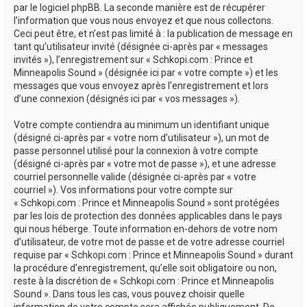
par le logiciel phpBB. La seconde manière est de récupérer
l’information que vous nous envoyez et que nous collectons.
Ceci peut être, et n’est pas limité à : la publication de message en
tant qu’utilisateur invité (désignée ci-après par « messages
invités »), l’enregistrement sur « Schkopi.com : Prince et
Minneapolis Sound » (désignée ici par « votre compte ») et les
messages que vous envoyez après l’enregistrement et lors
d’une connexion (désignés ici par « vos messages »).
Votre compte contiendra au minimum un identifiant unique
(désigné ci-après par « votre nom d’utilisateur »), un mot de
passe personnel utilisé pour la connexion à votre compte
(désigné ci-après par « votre mot de passe »), et une adresse
courriel personnelle valide (désignée ci-après par « votre
courriel »). Vos informations pour votre compte sur
« Schkopi.com : Prince et Minneapolis Sound » sont protégées
par les lois de protection des données applicables dans le pays
qui nous héberge. Toute information en-dehors de votre nom
d’utilisateur, de votre mot de passe et de votre adresse courriel
requise par « Schkopi.com : Prince et Minneapolis Sound » durant
la procédure d’enregistrement, qu’elle soit obligatoire ou non,
reste à la discrétion de « Schkopi.com : Prince et Minneapolis
Sound ». Dans tous les cas, vous pouvez choisir quelle
information de votre compte sera affichée publiquement. De