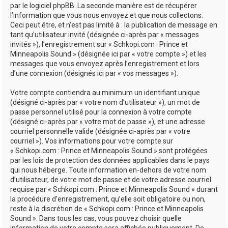
par le logiciel phpBB. La seconde manière est de récupérer
l’information que vous nous envoyez et que nous collectons.
Ceci peut être, et n’est pas limité à : la publication de message en
tant qu’utilisateur invité (désignée ci-après par « messages
invités »), l’enregistrement sur « Schkopi.com : Prince et
Minneapolis Sound » (désignée ici par « votre compte ») et les
messages que vous envoyez après l’enregistrement et lors
d’une connexion (désignés ici par « vos messages »).
Votre compte contiendra au minimum un identifiant unique
(désigné ci-après par « votre nom d’utilisateur »), un mot de
passe personnel utilisé pour la connexion à votre compte
(désigné ci-après par « votre mot de passe »), et une adresse
courriel personnelle valide (désignée ci-après par « votre
courriel »). Vos informations pour votre compte sur
« Schkopi.com : Prince et Minneapolis Sound » sont protégées
par les lois de protection des données applicables dans le pays
qui nous héberge. Toute information en-dehors de votre nom
d’utilisateur, de votre mot de passe et de votre adresse courriel
requise par « Schkopi.com : Prince et Minneapolis Sound » durant
la procédure d’enregistrement, qu’elle soit obligatoire ou non,
reste à la discrétion de « Schkopi.com : Prince et Minneapolis
Sound ». Dans tous les cas, vous pouvez choisir quelle
information de votre compte sera affichée publiquement. De