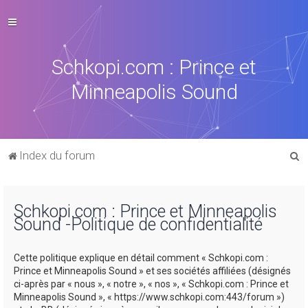
Schkopi.com : Prince et
Minneapolis Sound
R
Index du forum
e
c
Schkopi.com : Prince et Minneapolis
h
Sound -Politique de confidentialité
e
r
Cette politique explique en détail comment « Schkopi.com :
c
Prince et Minneapolis Sound » et ses sociétés affiliées (désignés
ci-après par « nous », « notre », « nos », « Schkopi.com : Prince et
h
Minneapolis Sound », « https://www.schkopi.com:443/forum »)