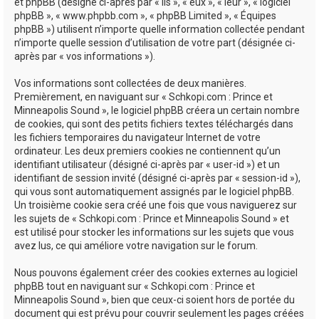
e
et phpBB (désigné ci-après par « ils », « eux », « leur », « logiciel
phpBB », « www.phpbb.com », « phpBB Limited », « Équipes
r
phpBB ») utilisent n’importe quelle information collectée pendant
n’importe quelle session d’utilisation de votre part (désignée ci-
après par « vos informations »).
Vos informations sont collectées de deux manières.
Premièrement, en naviguant sur « Schkopi.com : Prince et
Minneapolis Sound », le logiciel phpBB créera un certain nombre
de cookies, qui sont des petits fichiers textes téléchargés dans
les fichiers temporaires du navigateur Internet de votre
ordinateur. Les deux premiers cookies ne contiennent qu’un
identifiant utilisateur (désigné ci-après par « user-id ») et un
identifiant de session invité (désigné ci-après par « session-id »),
qui vous sont automatiquement assignés par le logiciel phpBB.
Un troisième cookie sera créé une fois que vous naviguerez sur
les sujets de « Schkopi.com : Prince et Minneapolis Sound » et
est utilisé pour stocker les informations sur les sujets que vous
avez lus, ce qui améliore votre navigation sur le forum.
Nous pouvons également créer des cookies externes au logiciel
phpBB tout en naviguant sur « Schkopi.com : Prince et
Minneapolis Sound », bien que ceux-ci soient hors de portée du
document qui est prévu pour couvrir seulement les pages créées