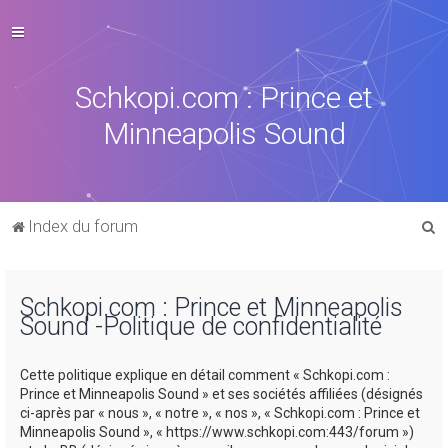
Schkopi.com : Prince et
Minneapolis Sound
R
Index du forum
e
c
Schkopi.com : Prince et Minneapolis
h
Sound -Politique de confidentialité
e
r
Cette politique explique en détail comment « Schkopi.com :
c
Prince et Minneapolis Sound » et ses sociétés affiliées (désignés
ci-après par « nous », « notre », « nos », « Schkopi.com : Prince et
h
Minneapolis Sound », « https://www.schkopi.com:443/forum »)