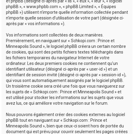
e
et phpBB (désigné ci-après par « ils », « eux », « leur », « logiciel
phpBB », « www.phpbb.com », « phpBB Limited », « Équipes
r
phpBB ») utilisent n’importe quelle information collectée pendant
n’importe quelle session d’utilisation de votre part (désignée ci-
après par « vos informations »).
Vos informations sont collectées de deux manières.
Premièrement, en naviguant sur « Schkopi.com : Prince et
Minneapolis Sound », le logiciel phpBB créera un certain nombre
de cookies, qui sont des petits fichiers textes téléchargés dans
les fichiers temporaires du navigateur Internet de votre
ordinateur. Les deux premiers cookies ne contiennent qu’un
identifiant utilisateur (désigné ci-après par « user-id ») et un
identifiant de session invité (désigné ci-après par « session-id »),
qui vous sont automatiquement assignés par le logiciel phpBB.
Un troisième cookie sera créé une fois que vous naviguerez sur
les sujets de « Schkopi.com : Prince et Minneapolis Sound » et
est utilisé pour stocker les informations sur les sujets que vous
avez lus, ce qui améliore votre navigation sur le forum.
Nous pouvons également créer des cookies externes au logiciel
phpBB tout en naviguant sur « Schkopi.com : Prince et
Minneapolis Sound », bien que ceux-ci soient hors de portée du
document qui est prévu pour couvrir seulement les pages créées