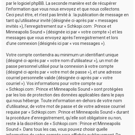
par le logiciel phpBB. La seconde manière est de récupérer
l’information que vous nous envoyez et que nous collectons.
Ceci peut être, et n’est pas limité à : la publication de message en
tant qu’utilisateur invité (désignée ci-après par « messages
invités »), l’enregistrement sur « Schkopi.com : Prince et
Minneapolis Sound » (désignée ici par « votre compte ») et les
messages que vous envoyez après l’enregistrement et lors
d’une connexion (désignés ici par « vos messages »).
Votre compte contiendra au minimum un identifiant unique
(désigné ci-après par « votre nom d’utilisateur »), un mot de
passe personnel utilisé pour la connexion à votre compte
(désigné ci-après par « votre mot de passe »), et une adresse
courriel personnelle valide (désignée ci-après par « votre
courriel »). Vos informations pour votre compte sur
« Schkopi.com : Prince et Minneapolis Sound » sont protégées
par les lois de protection des données applicables dans le pays
qui nous héberge. Toute information en-dehors de votre nom
d’utilisateur, de votre mot de passe et de votre adresse courriel
requise par « Schkopi.com : Prince et Minneapolis Sound » durant
la procédure d’enregistrement, qu’elle soit obligatoire ou non,
reste à la discrétion de « Schkopi.com : Prince et Minneapolis
Sound ». Dans tous les cas, vous pouvez choisir quelle
information de votre compte sera affichée publiquement. De