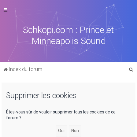
Schkopi.com : Prince et
Minneapolis Sound
R
Index du forum
e
c
Supprimer les cookies
h
e
r
Êtes-vous sûr de vouloir supprimer tous les cookies de ce
forum ?
c
h