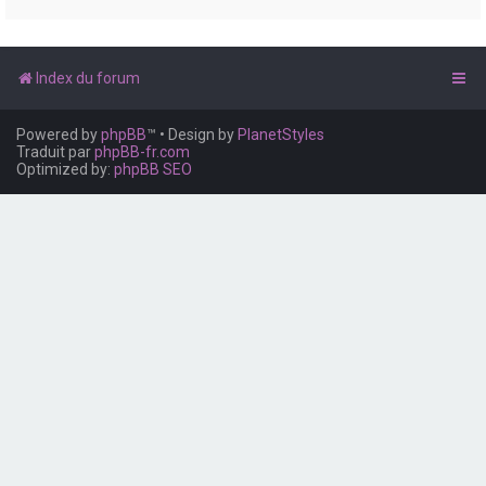
e
r
Index du forum
Powered by
phpBB
™
• Design by
PlanetStyles
Traduit par
phpBB-fr.com
Optimized by:
phpBB SEO