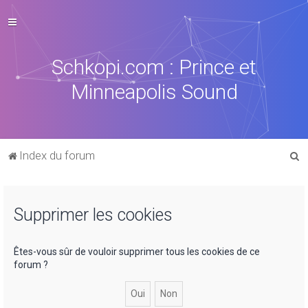
Schkopi.com : Prince et
Minneapolis Sound
R
Index du forum
e
c
Supprimer les cookies
h
e
r
Êtes-vous sûr de vouloir supprimer tous les cookies de ce
forum ?
c
h