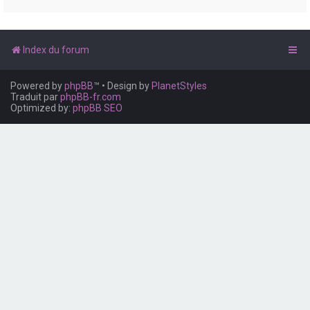
e
r
Index du forum
Powered by
phpBB
™
• Design by
PlanetStyles
Traduit par
phpBB-fr.com
Optimized by:
phpBB SEO