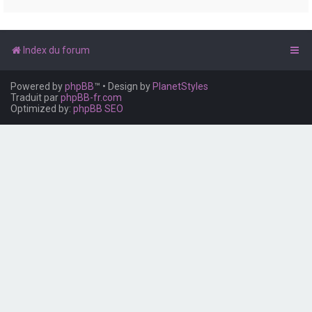
e
r
Index du forum
Powered by
phpBB
™
• Design by
PlanetStyles
Traduit par
phpBB-fr.com
Optimized by:
phpBB SEO