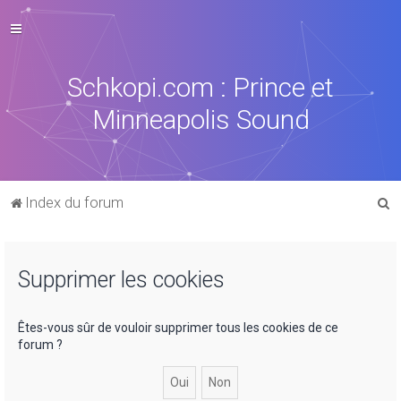
Schkopi.com : Prince et
Minneapolis Sound
R
Index du forum
e
c
Supprimer les cookies
h
e
r
Êtes-vous sûr de vouloir supprimer tous les cookies de ce
forum ?
c
h