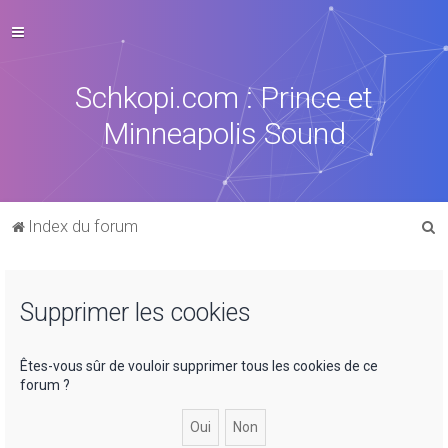
Schkopi.com : Prince et
Minneapolis Sound
R
Index du forum
e
c
Supprimer les cookies
h
e
r
Êtes-vous sûr de vouloir supprimer tous les cookies de ce
forum ?
c
h