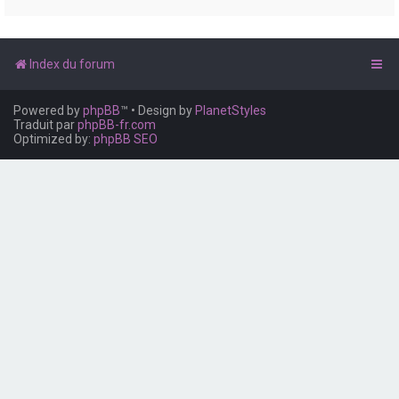
e
r
Index du forum
Powered by
phpBB
™
• Design by
PlanetStyles
Traduit par
phpBB-fr.com
Optimized by:
phpBB SEO