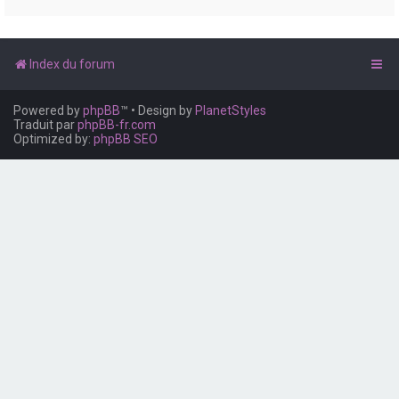
e
r
Index du forum
Powered by
phpBB
™
• Design by
PlanetStyles
Traduit par
phpBB-fr.com
Optimized by:
phpBB SEO