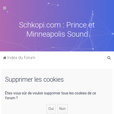
Schkopi.com : Prince et
Minneapolis Sound
R
Index du forum
e
c
Supprimer les cookies
h
e
r
Êtes-vous sûr de vouloir supprimer tous les cookies de ce
forum ?
c
h