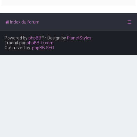
e
r
Index du forum
Powered by
phpBB
™
• Design by
PlanetStyles
Traduit par
phpBB-fr.com
Optimized by:
phpBB SEO