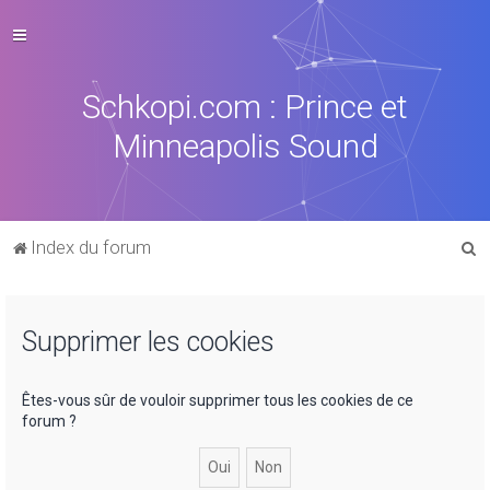
Schkopi.com : Prince et
Minneapolis Sound
R
Index du forum
e
c
Supprimer les cookies
h
e
r
Êtes-vous sûr de vouloir supprimer tous les cookies de ce
forum ?
c
h