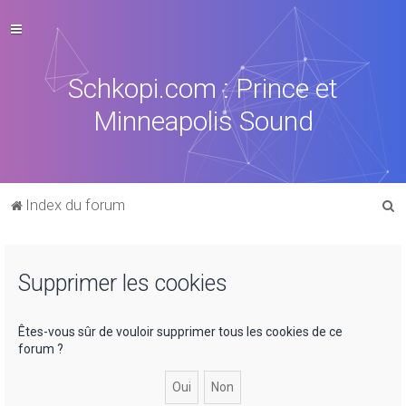
Schkopi.com : Prince et
Minneapolis Sound
R
Index du forum
e
c
Supprimer les cookies
h
e
r
Êtes-vous sûr de vouloir supprimer tous les cookies de ce
forum ?
c
h