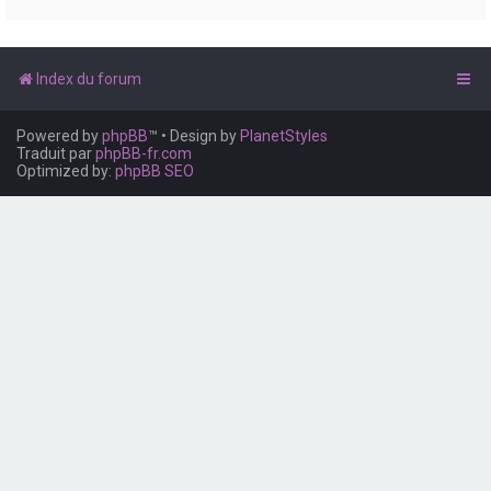
e
r
Index du forum
Powered by
phpBB
™
• Design by
PlanetStyles
Traduit par
phpBB-fr.com
Optimized by:
phpBB SEO