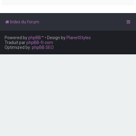
e
r
Index du forum
Powered by
phpBB
™
• Design by
PlanetStyles
Traduit par
phpBB-fr.com
Optimized by:
phpBB SEO