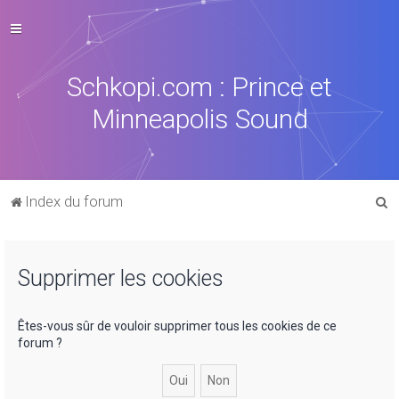
Schkopi.com : Prince et
Minneapolis Sound
R
Index du forum
e
c
Supprimer les cookies
h
e
r
Êtes-vous sûr de vouloir supprimer tous les cookies de ce
forum ?
c
h