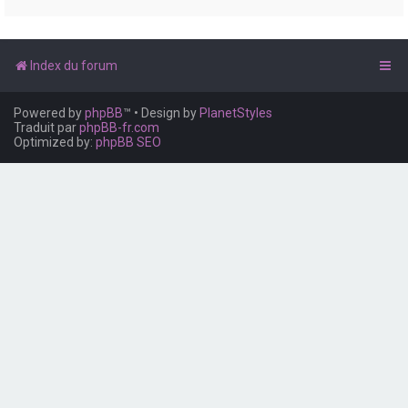
e
r
Index du forum
Powered by
phpBB
™
• Design by
PlanetStyles
Traduit par
phpBB-fr.com
Optimized by:
phpBB SEO