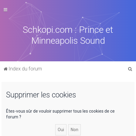
Schkopi.com : Prince et
Minneapolis Sound
R
Index du forum
e
c
Supprimer les cookies
h
e
r
Êtes-vous sûr de vouloir supprimer tous les cookies de ce
forum ?
c
h