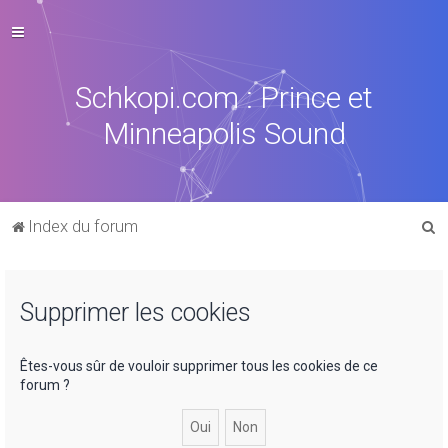
Schkopi.com : Prince et
Minneapolis Sound
R
Index du forum
e
c
Supprimer les cookies
h
e
r
Êtes-vous sûr de vouloir supprimer tous les cookies de ce
forum ?
c
h