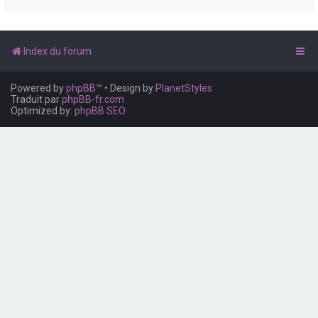
e
r
Index du forum
Powered by
phpBB
™
• Design by
PlanetStyles
Traduit par
phpBB-fr.com
Optimized by:
phpBB SEO