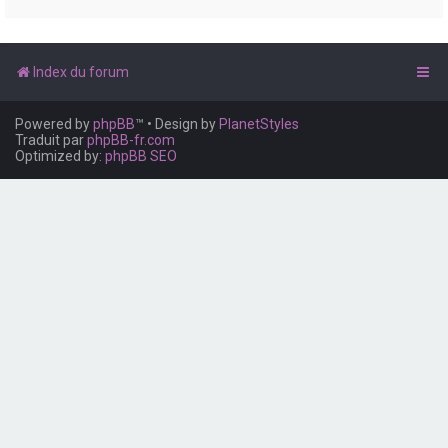
e
r
Index du forum
Powered by
phpBB
™
• Design by
PlanetStyles
Traduit par
phpBB-fr.com
Optimized by:
phpBB SEO