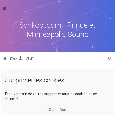
Schkopi.com : Prince et
Minneapolis Sound
R
Index du forum
e
c
Supprimer les cookies
h
e
r
Êtes-vous sûr de vouloir supprimer tous les cookies de ce
forum ?
c
h