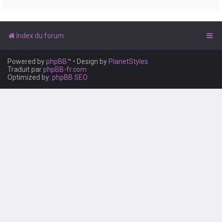
e
r
Index du forum
Powered by
phpBB
™
• Design by
PlanetStyles
Traduit par
phpBB-fr.com
Optimized by:
phpBB SEO