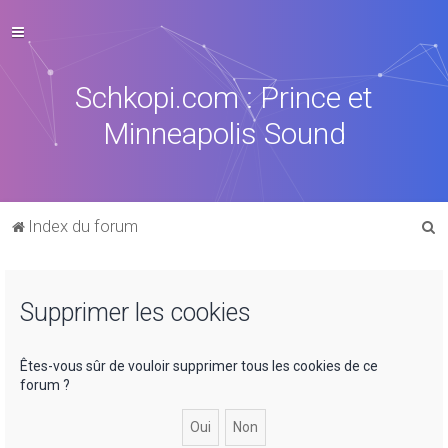
Schkopi.com : Prince et
Minneapolis Sound
R
Index du forum
e
c
Supprimer les cookies
h
e
r
Êtes-vous sûr de vouloir supprimer tous les cookies de ce
forum ?
c
h