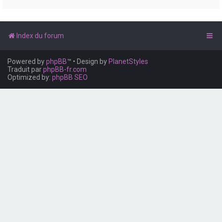
e
r
Index du forum
Powered by
phpBB
™
• Design by
PlanetStyles
Traduit par
phpBB-fr.com
Optimized by:
phpBB SEO