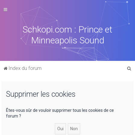
Schkopi.com : Prince et
Minneapolis Sound
R
Index du forum
e
c
Supprimer les cookies
h
e
r
Êtes-vous sûr de vouloir supprimer tous les cookies de ce
forum ?
c
h