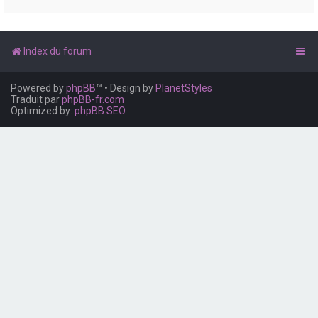
e
r
Index du forum
Powered by
phpBB
™
• Design by
PlanetStyles
Traduit par
phpBB-fr.com
Optimized by:
phpBB SEO