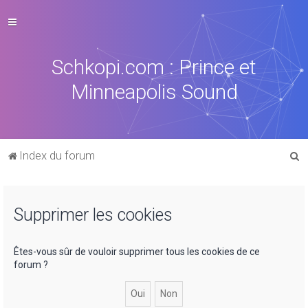
Schkopi.com : Prince et
Minneapolis Sound
R
Index du forum
e
c
Supprimer les cookies
h
e
r
Êtes-vous sûr de vouloir supprimer tous les cookies de ce
forum ?
c
h