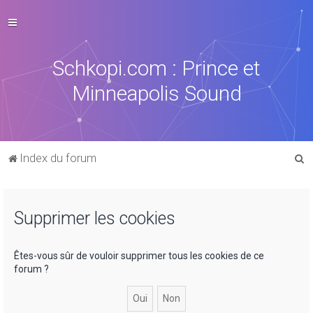
Schkopi.com : Prince et
Minneapolis Sound
R
Index du forum
e
c
Supprimer les cookies
h
e
r
Êtes-vous sûr de vouloir supprimer tous les cookies de ce
forum ?
c
h