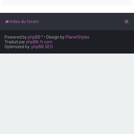
e
r
Index du forum
Powered by
phpBB
™
• Design by
PlanetStyles
Traduit par
phpBB-fr.com
Optimized by:
phpBB SEO