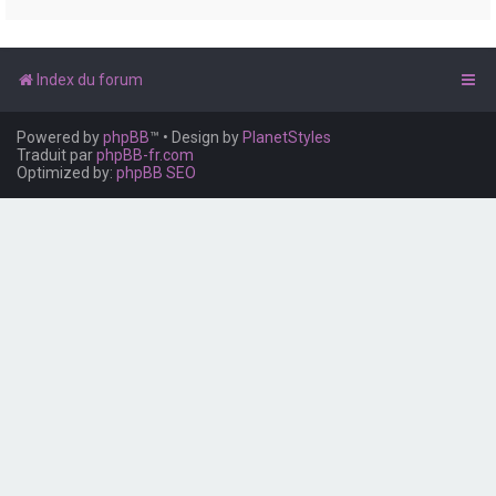
e
r
Index du forum
Powered by
phpBB
™
• Design by
PlanetStyles
Traduit par
phpBB-fr.com
Optimized by:
phpBB SEO