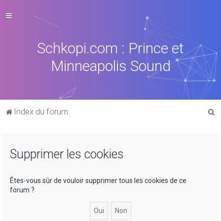
Schkopi.com : Prince et
Minneapolis Sound
R
Index du forum
e
c
Supprimer les cookies
h
e
r
Êtes-vous sûr de vouloir supprimer tous les cookies de ce
forum ?
c
h